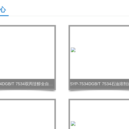
心
SYP-7534DGB/T 7534双丙甘醇全自动沸程测定仪