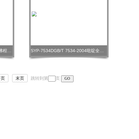
SYP-7534D二甲基甲酰胺全自动沸程测定仪
SYP-7534DGB/T 7534-2004吡啶全自动沸程测定仪
一页
末页
跳转到第
页