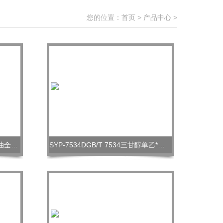
您的位置：
首页
>
产品中心
>
SYP-7534DGB/T 7534石油溶剂油全自动沸程测定仪
SYP-7534DGB/T 7534三甘醇单乙*全自动沸程测定仪