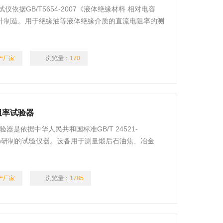
阻率测试仪依据GB/T5654-2007《液体绝缘材料 相对电容
计制造。用于绝缘油等液体绝缘介质的直流电阻率的测
产厂家
浏览量：
170
炭电阻率试验器
阻率试验器是依据中华人民共和国标准GB/T 24521-
in研制的试验仪器。设备用于测量煅后石油焦、冶金
及其它导电性粉体材料，适用于焦炭、石墨、焙烧碎、
产厂家
浏览量：
1785