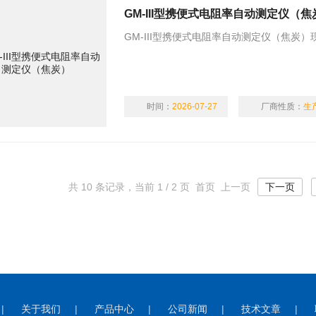
GM-III型携便式电阻率自动测定仪（焦
GM-III型携便式电阻率自动测定仪（焦
时间：
2026-07-27
厂商性质：
生
共 10 条记录，当前 1 / 2 页 首页 上一页
下一页
|
关于我们
|
产品中心
|
公司新闻
|
技术文章
|