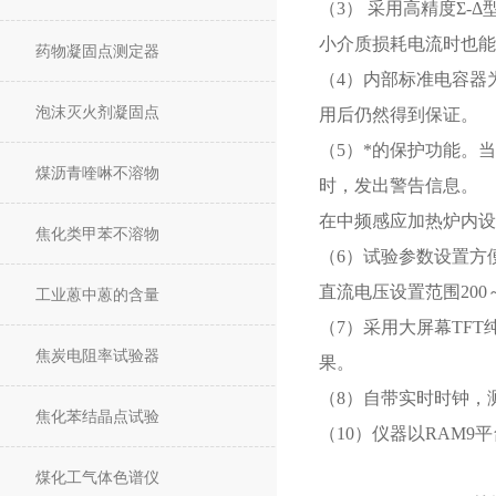
（3） 采用高精度Σ
小介质损耗电流时也能
药物凝固点测定器
（4）内部标准电容器
泡沫灭火剂凝固点
用后仍然得到保证。
（5）*的保护功能。
煤沥青喹啉不溶物
时，发出警告信息。
在中频感应加热炉内设
焦化类甲苯不溶物
（6）试验参数设置方便
直流电压设置范围200～
工业蒽中蒽的含量
（7）采用大屏幕TF
焦炭电阻率试验器
果。
（8）自带实时时钟，
焦化苯结晶点试验
（10）仪器以RAM
煤化工气体色谱仪