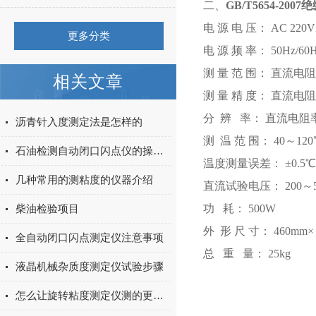
二、
GB/T5654-20
电 源 电 压： AC 220V
更多分类
电 源 频 率： 50Hz/60H
测 量 范 围： 直流电阻率 2
相关文章
测 量 精 度： 直流电阻
分 辨 率： 直流电阻率 
沥青针入度测定法是怎样的
测 温 范 围： 40～12
石油检测自动闭口闪点仪的操作说明
温度测量误差： ±0.5℃
几种常用的测粘度的仪器介绍
直流试验电压： 200～
柴油检验项目
功 耗： 500W
外 形 尺 寸： 460mm× 
全自动闭口闪点测定仪注意事项
总 重 量： 25kg
液晶机械杂质度测定仪试验步骤
怎么让旋转粘度测定仪测的更精确