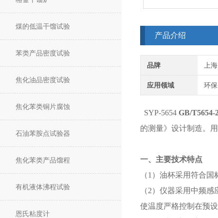
煤的低温干馏试验
产品介绍
苯类产品密度试验
品牌
上海
焦化油品密度试验
应用领域
环保
焦化苯类铜片腐蚀
SYP-5654
GB/T565
的测量》设计制造。用
石油苯胺点试验器
一、主要技术特点
焦化苯类产品馏程
（1）油杯采用符合国标
有机液体沸程试验
（2）仪器采用中频感
使温度严格控制在预设
恩氏粘度计