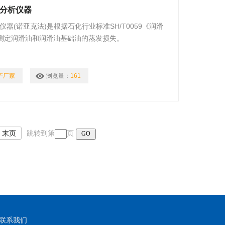
损失分析仪器
失分析仪器(诺亚克法)是根据石化行业标准SH/T0059《润滑
测定润滑油和润滑油基础油的蒸发损失。
产厂家
浏览量：
161
末页
跳转到第
页
联系我们