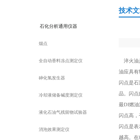
产品分类
技术文
石化分析通用仪器
烟点
全自动香料冻点测定仪
淬火油是
油应具有
砷化氢发生器
闪点是石
品。闪点
冷却液储备碱度测定仪
最DI燃
液化石油气残留物试验器
闪点高，
闪点是表
消泡效果测定仪
越高。在