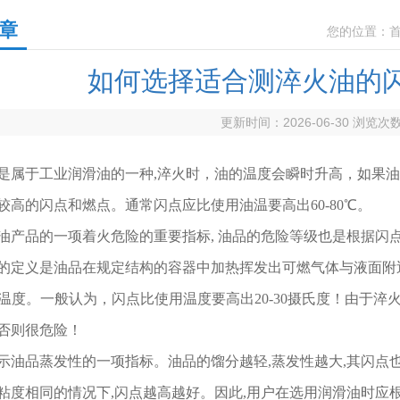
章
您的位置：
如何选择适合测淬火油的
更新时间：2026-06-30 浏览次
属于工业润滑油的一种,淬火时，油的温度会瞬时升高，如果油
较高的闪点和燃点。通常闪点应比使用油温要高出60-80℃。
油产品的一项着火危险的重要指标, 油品的危险等级也是根据闪点划
的定义是油品在规定结构的容器中加热挥发出可燃气体与液面附
油温度。一般认为，闪点比使用温度要高出20-30摄氏度！由于
否则很危险！
示油品蒸发性的一项指标。油品的馏分越轻,蒸发性越大,其闪点也
粘度相同的情况下,闪点越高越好。因此,用户在选用润滑油时应