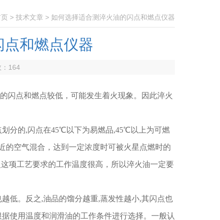
首页
>
技术文章
> 如何选择适合测淬火油的闪点和燃点仪器
闪点和燃点仪器
数：
164
的闪点和燃点较低，可能发生着火现象。因此淬火
分的,闪点在45℃以下为易燃品,45℃以上为可燃
近的空气混合，达到一定浓度时可被火星点燃时的
淬火这项工艺要求的工作温度很高，所以淬火油一定要
越低。反之,油品的馏分越重,蒸发性越小,其闪点也
根据使用温度和润滑油的工作条件进行选择。一般认