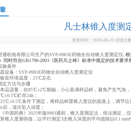
章
凡士林锥入度测
更新时间：2026-06-23 浏览次
密通机电有限公司生产的SYP-0983E药物全自动锥入度测定仪,
根
）同时符合
GB1790-2003《
医药
凡士林》
标准中规定的技术要求
实验条件
器设备：SYP-0983E药物全自动锥入度测定仪
实验室环境温度：25℃左右
测定方法与步骤
取本品适量，在85℃±2℃熔融，小心装满样品杯，避免产生气泡
5℃±0.5℃贮存24h；
在25℃±0.5℃条件下测定，将样品杯置锥入度仪的底座上，调
5s后，读出坠入深度；
照《中国药典》2025年版0983通则，锥入度测定法，依法测定，
计算锥入度测得值，以平行测定3次锥入深度的平均值除以0.1 m