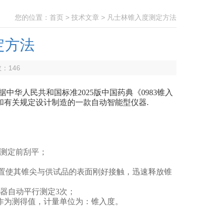
您的位置：
首页
>
技术文章
> 凡士林锥入度测定方法
定方法
数：
146
据中华人民共和国标准2025版中国药典《0983锥入
和有关规定设计制造的一款自动智能型仪器.
，测定前刮平；
节位置使其锥尖与供试品的表面刚好接触，迅速释放锥
仪器自动平行测定3次；
m作为测得值，计量单位为：锥入度。