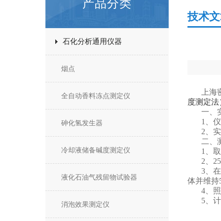
产品分类
技术文
石化分析通用仪器
烟点
上海
全自动香料冻点测定仪
度测定法
一、
1、仪
砷化氢发生器
2、
二、
冷却液储备碱度测定仪
1、
2、2
3、
液化石油气残留物试验器
体并维持
4、
5、
消泡效果测定仪