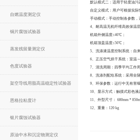
默认模式二：适用于轻度油污
自定义模式：用户可根据实际
自燃温度测定仪
手动模式：手动控制各参数，
4、耐高温无机纤维高效保温层
铜片腐蚀试验器
机箱外侧温度≤40℃；
机箱顶盖温度≤50℃；
蒸发残留量测定仪
5、洗涤液温度控制系统：自来
6、正压空气烘干系统：室温～1
色度试验器
7、清洗周期：四季平均工作
8、洗涤剂配给系统：采用全
架空导线用脂高温稳定性试验器
9、环保参数：运行中无有害
10、显示方式：触摸式彩色
11、外型尺寸： 680mm * 850mm
恩格拉粘度计
12、重量：120 kg
银片腐蚀试验器
原油中水和沉淀物测定仪