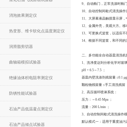
9、自动舱门，正常洗涤时舱
10、自动控制间歇式清洗操
消泡效果测定仪
11、大屏幕液晶触摸显示屏
12、金属外壳，美观大方。
热变形、维卡软化点温度测定仪
13、可更换式篮筐，以适应不
14、根据不同篮筐，和不同
润滑脂剪切器
二、多功能全自动器皿清洗机
曲轴箱模拟试验器
1、洗净度达到分析化学对玻
pH = 6.5～7.5 ；
绝缘油体积电阻率测定仪
器皿内壁洗涤剂残留量 ≤0.1 μg/
颗粒物残留量 ≤手工清洗残
2、高压循环喷淋系统：
防锈性能试验器
压力：～0.45 Mpa ；
流量：200 L/min ；
石油产品低温凝点测定仪
3、自动控制间歇式清洗操作
默认模式一：适用于重度油污
石油产品倾点试验器