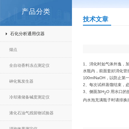
产品分类
技术文章
石化分析通用仪器
烟点
1、消化时如气体外逸，
全自动香料冻点测定仪
水瓶内，前面套好消化管
100mlNaOH，以防止
砷化氢发生器
2、每次试样蒸馏结束，
3、侧面加H
O 用水口
2
冷却液储备碱度测定仪
内水泡充满瓶子时请排换
液化石油气残留物试验器
消泡效果测定仪