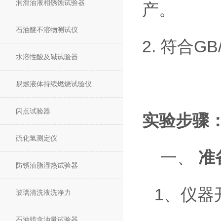
润滑油液相锈蚀试验器
产。
石油醚不溶物测试仪
2. 符合G
水溶性酸及碱试验器
易燃液体持续燃烧试验仪
闪点试验器
实验步骤
硫化氢测定仪
一、
准
防锈油脂湿热试验器
1、仪器
玻璃清洗液洗净力
石油蜡含油量试验器