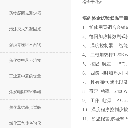
格金干馏炉
药物凝固点测定器
煤的格金试验低温干馏
1、炉体用青铜合金铸成
泡沫灭火剂凝固点
2、德国加热棒数列式
煤沥青喹啉不溶物
3、 温度控制器： 智
4、 二根加热棒1.20KW
焦化类甲苯不溶物
5、 控温 误差： ±5℃
6、 四路同时加热,可
工业蒽中蒽的含量
7、 具有漏电,断电以
8、额定 功率：2400
焦炭电阻率试验器
9、 工作 电源： AC 22
焦化苯结晶点试验
10、温度程序控制仪
11、超温报警,试验
煤化工气体色谱仪