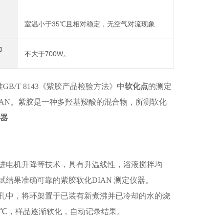
室温小于35℃且相对稳定，无空气对流现象
功
不大于700W。
B/T 8143《紫胶产品检验方法》中
软化点
的测定
AN。紫胶是一种多羟基羧酸的混合物，所测软化
仪器
进电机升降等技术，具有升温线性，浴液搅拌均
结果准确可靠的紫胶软化DIAN 测定仪器。
孔中，将环架置于已装有新煮沸并已冷却的水的烧
5 ℃，样品逐渐软化，自动记录结果。