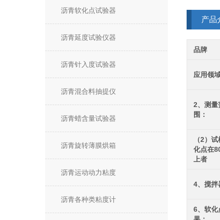
沥青软化点试验器
产品
沥青延度试验仪器
品牌
沥青针入度试验器
应用领
沥青混合料抽提仪
2、测量
围：
沥青蜡含量试验器
（2）试
沥青旋转薄膜烘箱
化点在8
上者
沥青运动动力粘度
4、搅拌
沥青各种类粘度计
6、软化
果：