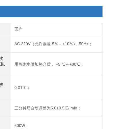
国产
AC 220V（允许误差-5％～+10％)，50Hz；
软
℃以
用蒸馏水做加热介质， +5 ℃～+80℃；
辨
0.01℃；
三分钟后自动调整为5.0±0.5℃/ min；
600W；