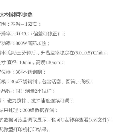
技术指标和参数
范围：室温～162℃；
分辨率：0.01℃（偏差可修正）；
管功率：800W底部加热；
率 启动三分钟后，升温速率稳定在(5.0±0.5)℃/min；
寸 直径110mm，高度130mm；
定位器：304不锈钢制；
压模：304不锈钢制，包含活塞、圆筒、底板；
样品数：同时测量2个试样；
器： 磁力搅拌，搅拌速度连续可调；
验结果处理；200组数据存储；
的数据可液晶调取显示，也可U盘转存查看(.csv文件)；
选配微型打印机打印结果。