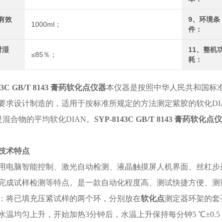
有效
9、环境条
1000ml；
件：
对湿
11、整机
≤85％；
耗：
43C
GB/T 8143 膏药软化点仪器
本仪器是按照中华人民共和国标准G
要求设计制造的，适用于按标准所规定的方法测定紫胶的软化DI
是混合物的平均软化DIAN。
SYP-8143C
GB/T 8143 膏药软化点
技术特点
用电脑智能控制、激光自动检测、液晶触摸屏人机界面、丝杠步
完成试样检测等特点。是一款自动化程度高、测试快捷方便、测试
：将已填充压紧试样的两个环，分别放在
软化点
测定器环架的套
水温均匀上升，开始加热3分钟后，水温上升保持每分钟5 ℃±0.