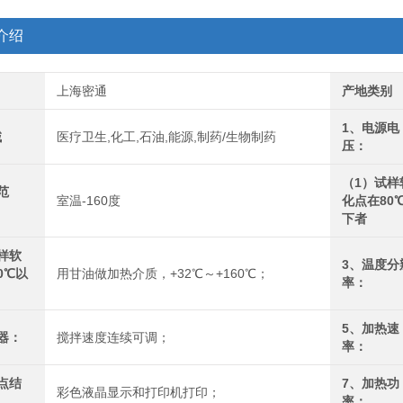
介绍
上海密通
产地类别
1、电源电
域
医疗卫生,化工,石油,能源,制药/生物制药
压：
（1）试样
范
室温-160度
化点在80
下者
样软
3、温度分
0℃以
用甘油做加热介质，+32℃～+160℃；
率：
5、加热速
器：
搅拌速度连续可调；
率：
点结
7、加热功
彩色液晶显示和打印机打印；
率：