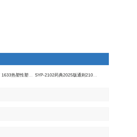
SYP-1633GB/T 1633热塑性塑料维卡软化测定仪
SYP-2102药典2025版通则2102膏药软化点测定法分析仪