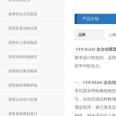
沥青软化点试验器
产品介绍
沥青延度试验仪器
品牌
上海
沥青针入度试验器
SYP-8143C
全自动紫
沥青混合料抽提仪
要求设计制造的，适用
的平均软化点。
沥青蜡含量试验器
一、
SYP-8143C
全自动
沥青旋转薄膜烘箱
本仪器采用电脑智能控
匀，自动完成试样检测
沥青运动动力粘度
测定程序：将已填充压
沥青各种类粘度计
杯中，使水温均匀上升