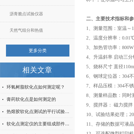
沥青脆点试验仪器
二、主要技术指标和参
1、测量范围：室温～1
天然气组分和热值
2、温度分辨率：0.0
3、加热管功率：800
更多分类
4、升温斜率 启动三分钟后
5、烧杯尺寸 直径110
相关文章
6、钢球定位器：304
7、样品压模：304
环氧树脂软化点如何测定呢？
8、测量样品数：同时
膏药软化点是如何测定的
9、搅拌器： 磁力搅
热熔胶软化点测试的平行试验结果偏差大是什么原因？
10、试验结果处理；2
软化点测定仪的主要组成部件功能特点介绍
11、存储的数据可液晶
12、可选配微型打印