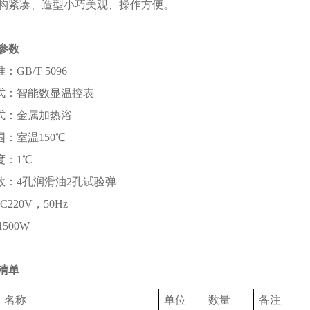
机结构紧凑、造型小巧美观、操作方便。
参数
：GB/T 5096
方式：智能数显温控表
方式：金属加热浴
围：室温150℃
度：1℃
孔数：4孔润滑油2孔试验弹
220V，50Hz
1500W
清单
名称
单位
数量
备注