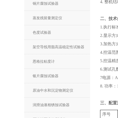
4. 整
铜片腐蚀试验器
蒸发残留量测定仪
二、技术
1.执行标准
色度试验器
2.显示
3.加热
架空导线用脂高温稳定性试验器
4.控温范
5.控温精
恩格拉粘度计
6.测试
银片腐蚀试验器
7电源：AC
8. 功率：
原油中水和沉淀物测定仪
三、配置
润滑油液相锈蚀试验器
序号