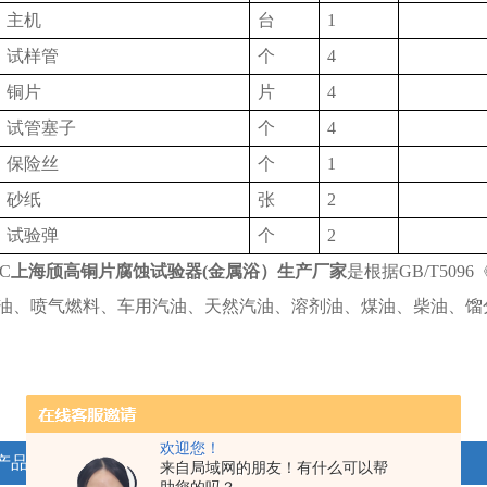
主机
台
1
试样管
个
4
铜片
片
4
试管塞子
个
4
保险丝
个
1
砂纸
张
2
试验弹
个
2
6C
上海颀高铜片腐蚀试验器(金属浴）生产厂家
是根据GB/T50
油、喷气燃料、车用汽油、天然汽油、溶剂油、煤油、柴油、馏
欢迎您！
产品
来自局域网的朋友！有什么可以帮