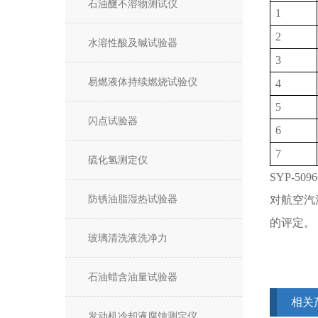
石油醚不溶物测试仪
1
2
水溶性酸及碱试验器
3
易燃液体持续燃烧试验仪
4
5
闪点试验器
6
7
硫化氢测定仪
SYP-509
防锈油脂湿热试验器
对航空汽
的评定。
玻璃清洗液洗净力
石油蜡含油量试验器
相关
发动机冷却液腐蚀测定仪