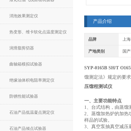
消泡效果测定仪
产品介绍
热变形、维卡软化点温度测定仪
品牌
上海
润滑脂剪切器
产地类别
国产
曲轴箱模拟试验器
SY
P
-0165B
SH/T O
馏测定法》规定的要求
绝缘油体积电阻率测定仪
压馏程测试仪
防锈性能试验器
一、主要功能特点
1、台式结构，由蒸馏测
石油产品低温凝点测定仪
2、蒸馏加热炉的加热
样品的试验。
3、真空泵抽真空减压
石油产品倾点试验器