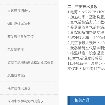
二、主要技术参数
自燃温度测定仪
1.电源：AC 220V±10%
2.加热功率：蒸馏烧瓶
3.空气浴控温方式：
铜片腐蚀试验器
4.受器量筒空气浴控温
5.蒸馏烧瓶加热炉功率：
蒸发残留量测定仪
6.缓冲罐容积： 1000m
7.真空泵最大残压：≤
8.受器量筒空气浴照
色度试验器
9.控温精度：设定温度
10.空气浴温度传感器：
架空导线用脂高温稳定性试验器
11.环境条件：温度5～
本仪器为我司专
LI
产品
恩格拉粘度计
银片腐蚀试验器
相关产品
原油中水和沉淀物测定仪