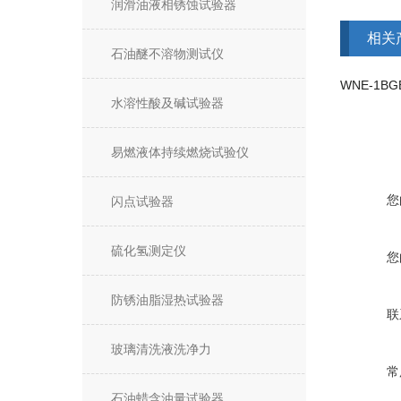
润滑油液相锈蚀试验器
相关
石油醚不溶物测试仪
水溶性酸及碱试验器
易燃液体持续燃烧试验仪
您
闪点试验器
硫化氢测定仪
您
防锈油脂湿热试验器
联
玻璃清洗液洗净力
常
石油蜡含油量试验器