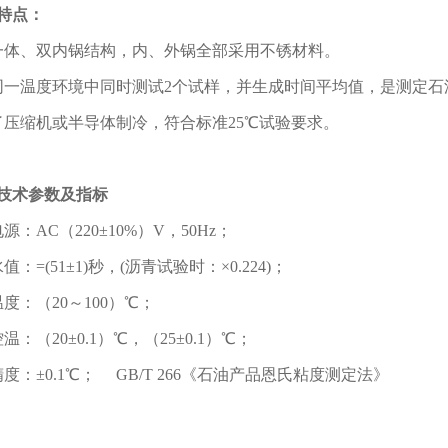
特点：
一体、双内锅结构，内、外锅全部采用不锈材料。
同一温度环境中同时测试2个试样，并生成时间平均值，是测定
了压缩机或半导体制冷，符合标准25℃试验要求。
技术参数及指标
源：AC（220±10%）V，50Hz；
值：=(51±1)秒，(沥青试验时：×0.224)；
度：（20～100）℃；
温：（20±0.1）℃，（25±0.1）℃；
度：±0.1℃； GB/T 266《石油产品恩氏粘度测定法》