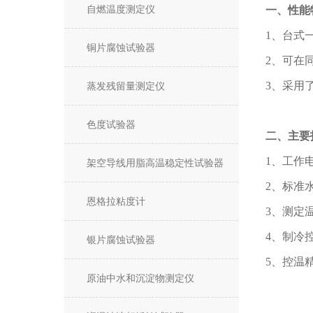
自燃温度测定仪
一、性能
1、台式
铜片腐蚀试验器
2、可在
3、采用
蒸发残留量测定仪
色度试验器
二、主要
1、工作电
架空导线用脂高温稳定性试验器
2、标准水
恩格拉粘度计
3、测定温
4、制冷控
银片腐蚀试验器
5、控温精
原油中水和沉淀物测定仪