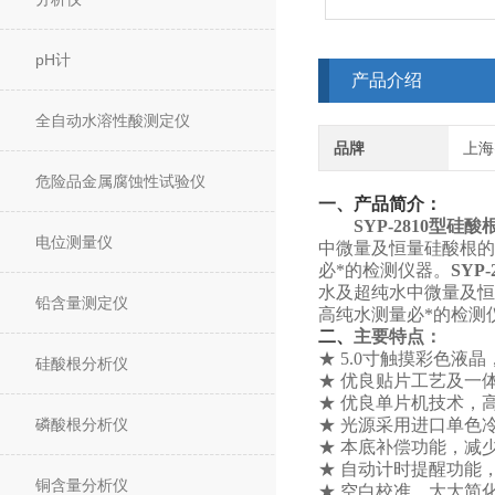
pH计
产品介绍
全自动水溶性酸测定仪
品牌
上海
危险品金属腐蚀性试验仪
一、产品简介：
SYP
-2810型硅
电位测量仪
中微量及恒量硅酸根的
必*的检测仪器。
SYP
水及超纯水中微量及恒
铅含量测定仪
高纯水测量必*的检测
二、
主要特点：
★ 5.0寸触摸彩色液
硅酸根分析仪
★ 优良贴片工艺及一
★ 优良单片机技术，
磷酸根分析仪
★ 光源采用进口单色
★ 本底补偿功能，减
★ 自动计时提醒功能
铜含量分析仪
★ 空白校准，大大简