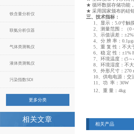
★ 循环数据存储功能
★ 采用国家颁布的硅
铁含量分析仪
三、
技术指标：
1、显示：5.0寸
2、测量范围：（0～2
联氨分析仪器
3、示值误差：±2%F
4、分 辨 率：0.1μg
气体类测氧仪
5、重 复 性：不大
6、稳 定 性：±1% F
7、环境温度：(5～4
液体类测氧仪
8、环境湿度：不大于
9、外形尺寸：270 
10、供电电源：交流 (2
污染指数SDI
11、功 率：30W
12、重 量：4kg
更多分类
相关文章
相关产品