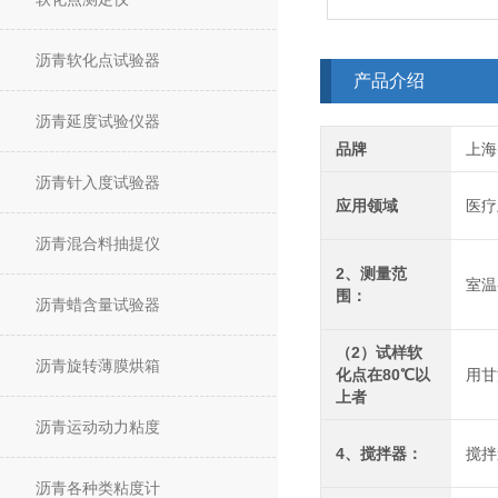
沥青软化点试验器
产品介绍
沥青延度试验仪器
品牌
上海
沥青针入度试验器
应用领域
医疗
沥青混合料抽提仪
2、测量范
室温
围：
沥青蜡含量试验器
（2）试样软
沥青旋转薄膜烘箱
化点在80℃以
用甘
上者
沥青运动动力粘度
4、搅拌器：
搅拌
沥青各种类粘度计