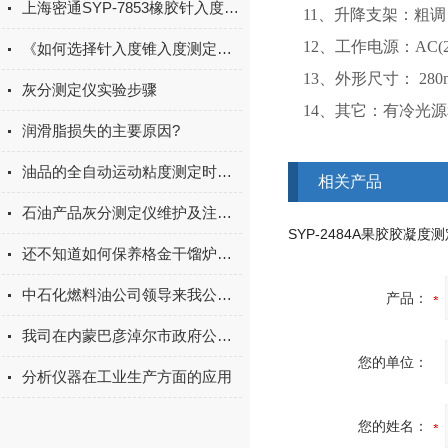
上海密通SYP-7853橡胶针入度锥入度测定仪试验步骤
11、升降支架：粗
12、工作电源：AC(2
《如何选择针入度锥入度测定仪》
13、外形尺寸： 280
灰分测定仪实验步骤
14、其它：有冷光
润滑脂损失的主要原因?
油品的全自动运动粘度测定时，粘度管的选择方法
相关产品
石油产品灰分测定仪维护及注意事项
还不知道如何保养格金干馏炉？进来看
中石化燃料油公司领导来我公司考察
产品：
我司在内蒙巴彦淖尔市政府公开招标采购仪器评审会上中标
您的单位：
分析仪器在工业生产方面的应用
您的姓名：