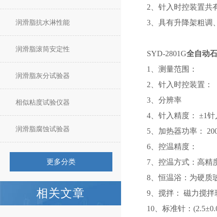
2、针入时控装置共
润滑脂抗水淋性能
3、具有升降架粗调
润滑脂滚筒安定性
SYD-2801G
全自动
1、测量范围： (0
润滑脂灰分试验器
2、针入时控装置： 
3、分辨率 0.
相似粘度试验仪器
4、针入精度： ±1
润滑脂腐蚀试验器
5、加热器功率： 20
6、控温精度： (2
更多分类
7、控温方式：高精
8、恒温浴：为硬质
相关文章
9、搅拌： 磁力搅
10、标准针：(2.5±0.0