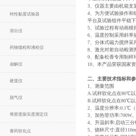
3、仪器主要由机箱支
4、为方便试验操作和
特性黏度试验器
平台及试验组件平稳下
5、试验过程有动画模
溶出仪
6、温度控制采用斜率
7、分体式磁力搅拌采
药物馏程和沸程仪
8、激光对射自动检测
9、配备松香专用制样
崩解仪
10、本产品荣获国家资
二、主要技术指标和参
硬度仪
1、测量范围
A.试样软化点在80℃
脱气仪
B.试样软化点在80℃以
2、温度分辨率:0.1
堆密度振实度测定仪
3、加热管功率:700W
4、升温斜率:启动三分钟后
5、烧杯尺寸:直径110
膏药软化点