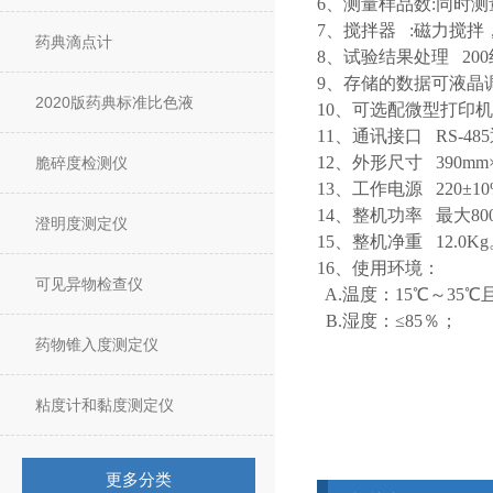
6、测量样品数:同时测
7、搅拌器 :磁力搅
药典滴点计
8、试验结果处理 20
9、存储的数据可液晶调
2020版药典标准比色液
10、可选配微型打印
11、通讯接口 RS-48
12、外形尺寸 390mm
脆碎度检测仪
13、工作电源 220±10
14、整机功率 最大80
澄明度测定仪
15、整机净重 12.0K
16、使用环境：
可见异物检查仪
A.温度：15℃～35
B.湿度：≤85％；
药物锥入度测定仪
粘度计和黏度测定仪
更多分类