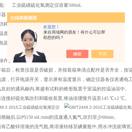
 瓶: 工业硫磺硫化氢测定仪容量500mL
容器： 工作单元：双孔
功耗： 1700W
欢迎您！
来自局域网的朋友！有什么可以帮
温度： 15℃∼35℃；相对湿度：≤85%。
助您的吗？
电源： AC（220±10%）V、50Hz
操作步骤
开箱后，检查仪器是否破损，并按装箱单清点配件是否齐全，按
电源，打开电源开关，显示屏有温度显示，确定仪器各仪表通电
风良好的通风橱内,将盛有试料的锥形瓶置于室温的控温油浴中。
准连接好硫化氢吹扫和吸收装置,将油浴缓慢升温至145 ℃±2 ℃。
熔融后,以约150 mL/min的流速通入氮气,吹扫至少60min。
盛有乙酸锌溶液的洗气瓶,将溶液转移至碘量瓶中,用水冲洗玻璃管