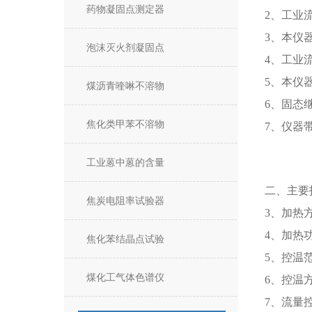
药物凝固点测定器
2、工业
3、本仪
泡沫灭火剂凝固点
4、工业
5、本仪
煤沥青喹啉不溶物
6、固态
焦化类甲苯不溶物
7、仪器
工业蒽中蒽的含量
二、主要
焦炭电阻率试验器
3、加热
4、加热功
焦化苯结晶点试验
5、控温范
煤化工气体色谱仪
6、控温
7、流量控