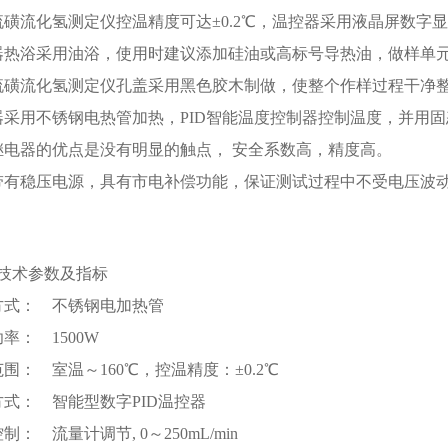
流磺流化氢测定仪控温精度可达±0.2℃，温控器采用液晶屏数字
器热浴采用油浴，使用时建议添加硅油或高标号导热油，做样单
流磺流化氢测定仪孔盖采用黑色胶木制做，使整个作样过程干净
器采用不锈钢电热管加热，PID智能温度控制器控制温度，并用
继电器的优点是没有明显的触点， 安全系数高，精度高。
带有稳压电源，具有市电补偿功能，保证测试过程中不受电压波
技术参数及指标
方式： 不锈钢电加热管
率： 1500W
围： 室温～160℃，控温精度：±0.2℃
方式： 智能型数字PID温控器
制： 流量计调节, 0～250mL/min