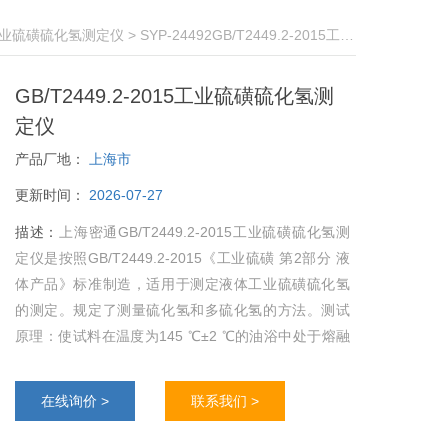
业硫磺硫化氢测定仪
> SYP-24492GB/T2449.2-2015工业硫磺硫化氢测定仪
GB/T2449.2-2015工业硫磺硫化氢测
定仪
产品厂地：
上海市
更新时间：
2026-07-27
描述：
上海密通GB/T2449.2-2015工业硫磺硫化氢测
定仪是按照GB/T2449.2-2015《工业硫磺 第2部分 液
体产品》标准制造，适用于测定液体工业硫磺硫化氢
的测定。规定了测量硫化氢和多硫化氢的方法。测试
原理：使试料在温度为145 ℃±2 ℃的油浴中处于熔融
状态,用氮气吹扫试料中的硫化氢,并用乙酸锌溶液吸收
吹扫出的硫化氢气体,生成硫化锌沉淀。
在线询价 >
联系我们 >