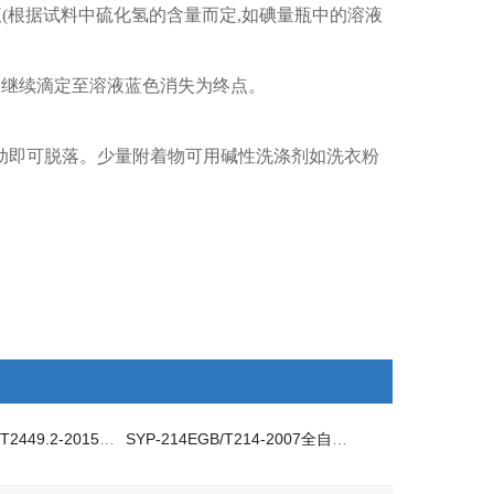
滴定溶液(根据试料中硫化氢的含量而定,如碘量瓶中的溶液
剂,继续滴定至溶液蓝色消失为终点。
震动即可脱落。少量附着物可用碱性洗涤剂如洗衣粉
SYP-24492GB/T2449.2-2015工业硫磺硫化氢测器
SYP-214EGB/T214-2007全自动测硫仪