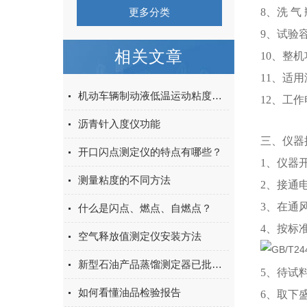
更多分类
8、洗 气
9、试验
相关文章
10、整机
11、适用
机动车辆制动液低温运动粘度测定解决方案
12、工作
沥青针入度仪功能
三、仪器
开口闪点测定仪的特点有哪些？
1、仪器
测量粘度的不同方法
2、接通
3、在通
什么是闪点、燃点、自燃点？
4、按标
空气释放值测定仪安装方法
新型石油产品蒸馏测定器已批量投产
5、待试料
如何看懂油品检验报告
6、取下