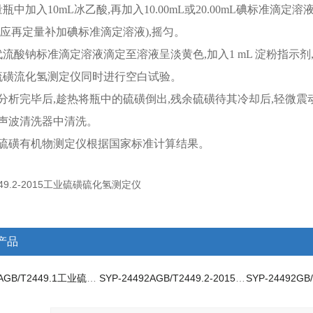
瓶中加入10mL冰乙酸,再加入10.00mL或20.00mL碘标准
,应再定量补加碘标准滴定溶液),摇匀。
代流酸钠标准滴定溶液滴定至溶液呈淡黄色,加入1 mL 淀粉指示
流磺流化氢测定仪同时进行空白试验。
品分析完毕后,趁热将瓶中的硫磺倒出,残余硫磺待其冷却后,轻微
声波清洗器中清洗。
业硫磺有机物测定仪根据国家标准计算结果。
产品
SYP-2449AGB/T2449.1工业硫磺有机物测定仪
SYP-24492AGB/T2449.2-2015工业硫磺硫化氢测定仪