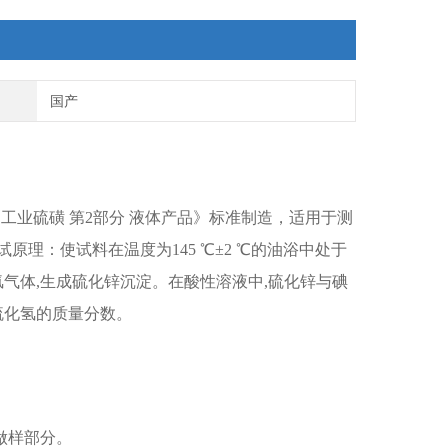
国产
2015《工业硫磺 第2部分 液体产品》标准制造，适用于测
理：使试料在温度为145 ℃±2 ℃的油浴中处于
气体,生成硫化锌沉淀。在酸性溶液中,硫化锌与碘
硫化氢的质量分数。
做样部分。