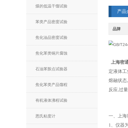
煤的低温干馏试验
产品
苯类产品密度试验
品牌
焦化油品密度试验
焦化苯类铜片腐蚀
上海密
石油苯胺点试验器
定液体工
熔融状态
焦化苯类产品馏程
反应,过
有机液体沸程试验
一、上海
恩氏粘度计
1、仪器