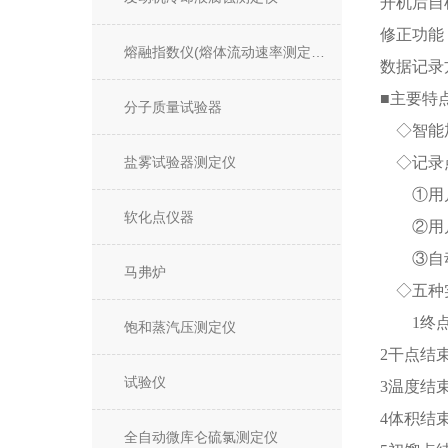
开机后自
修正功能
熔融指数仪(熔体流动速率测定仪)
数据记录
■主要特
分子质量试验器
◇智能加
盐雾试验器测定仪
◇记录
①用户
软化点仪器
②用户
③自动
马弗炉
◇五种
1终点结
饱和蒸汽压测定仪
2干点结束
试验仪
3温度结
4体积结
全自动微库仑硫氯测定仪