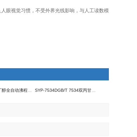
足人眼视觉习惯，不受外界光线影响，与人工读数模
SYP-7534D仲丁醇全自动沸程测定仪
SYP-7534DGB/T 7534双丙甘醇全自动沸程测定仪