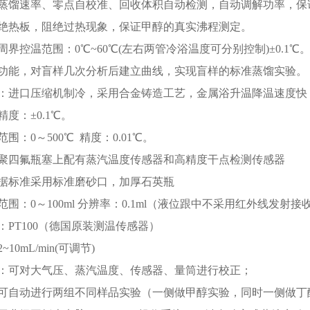
蒸馏速率、零点自校准、回收体积自动检测，自动调解功率，保证回收体
绝热板，阻绝过热现象，保证甲醇的真实沸程测定。
周界控温范围：0℃~60℃(左右两管冷浴温度可分别控制)±0.1℃
功能，对盲样几次分析后建立曲线，实现盲样的标准蒸馏实验。
：进口压缩机制冷，采用合金铸造工艺，金属浴升温降温速度快，从4
度：±0.1℃。
围：0～500℃ 精度：0.01℃。
聚四氟瓶塞上配有蒸汽温度传感器和高精度干点检测传感器
据标准采用标准磨砂口，加厚石英瓶
范围：0～100ml 分辨率：0.1ml（液位跟中不采用红外线发
：PT100（德国原装测温传感器）
10mL/min(可调节)
：可对大气压、蒸汽温度、传感器、量筒进行校正；
可自动进行两组不同样品实验（一侧做甲醇实验，同时一侧做丁