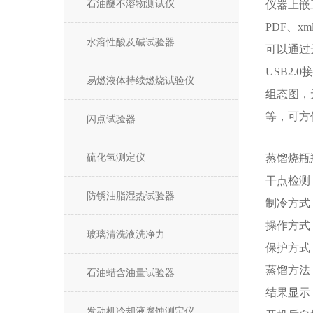
石油醚不溶物测试仪
仪器上嵌
PDF、x
水溶性酸及碱试验器
可以通过
USB2
易燃液体持续燃烧试验仪
组态图，
等，可方
闪点试验器
硫化氢测定仪
蒸馏烧瓶
干点检测
防锈油脂湿热试验器
制冷方式
操作方式
玻璃清洗液洗净力
保护方式
蒸馏方法
石油蜡含油量试验器
结果显示
发动机冷却液腐蚀测定仪