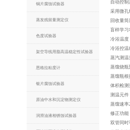
自动控制
铜片腐蚀试验器
采用微孔
蒸发残留量测定仪
回收量筒
盲样学习
色度试验器
冷浴温度
冷浴控温精
架空导线用脂高温稳定性试验器
蒸汽测温范
蒸馏烧瓶
恩格拉粘度计
蒸馏瓶根
银片腐蚀试验器
体积检测
测温元件
原油中水和沉淀物测定仪
蒸馏速率2~
修正功能
润滑油液相锈蚀试验器
双管同时