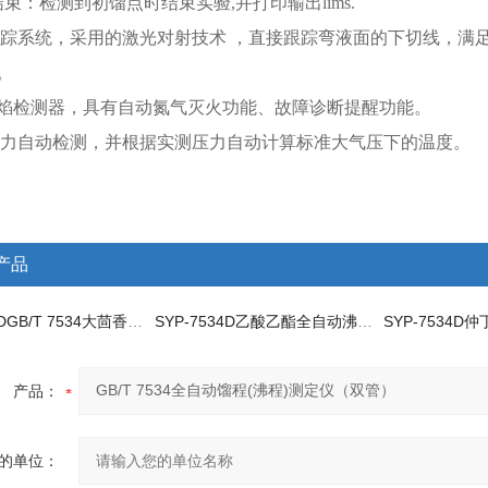
束：检测到初馏点时结束实验,并打印输出lims.
踪系统，采用的激光对射技术 ，直接跟踪弯液面的下切线，满
。
焰检测器，具有自动氮气灭火功能、故障诊断提醒功能。
力自动检测，并根据实测压力自动计算标准大气压下的温度。
产品
SYP-1886DGB/T 7534大茴香脑全自动沸程测定仪
SYP-7534D乙酸乙酯全自动沸程测定仪
产品：
的单位：