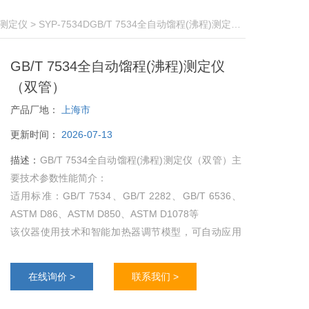
测定仪
> SYP-7534DGB/T 7534全自动馏程(沸程)测定仪（双管）
GB/T 7534全自动馏程(沸程)测定仪
（双管）
产品厂地：
上海市
更新时间：
2026-07-13
描述：
GB/T 7534全自动馏程(沸程)测定仪（双管）主
要技术参数性能简介：
适用标准：GB/T 7534、GB/T 2282、GB/T 6536、
ASTM D86、ASTM D850、ASTM D1078等
该仪器使用技术和智能加热器调节模型，可自动应用
加热器设置，确保常压蒸馏符合标准，即使是对混合
物等复杂样品也是如此
在线询价 >
联系我们 >