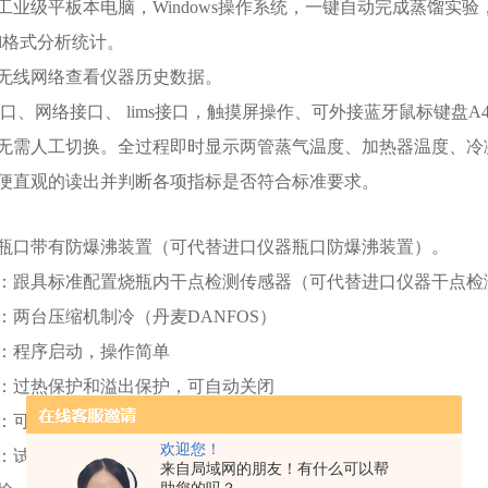
工业级平板本电脑，Windows操作系统，一键自动完成蒸馏实验，实
ml格式分析统计。
无线网络查看仪器历史数据。
.0接口、网络接口、 lims接口，触摸屏操作、可外接蓝牙鼠标键
无需人工切换。全过程即时显示两管蒸气温度、加热器温度、冷
便直观的读出并判断各项指标是否符合标准要求。
瓶口带有防爆沸装置（可代替进口仪器瓶口防爆沸装置）。
：跟具标准配置烧瓶内干点检测传感器（可代替进口仪器干点检
：两台压缩机制冷（丹麦DANFOS）
：程序启动，操作简单
：过热保护和溢出保护，可自动关闭
：可根据用户需要添加适用标准和蒸馏程序。
欢迎您！
：试验结束后，输入残留量自动计算蒸发温度。
来自局域网的朋友！有什么可以帮