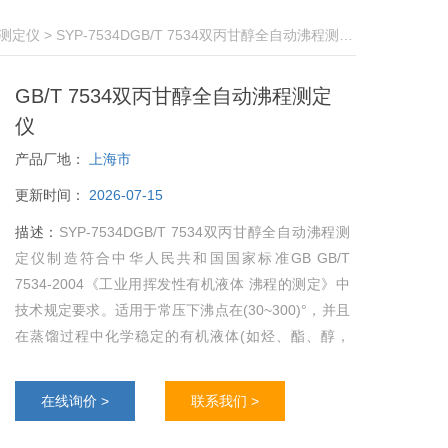
测定仪
> SYP-7534DGB/T 7534双丙甘醇全自动沸程测定仪
GB/T 7534双丙甘醇全自动沸程测定
仪
产品厂地：
上海市
更新时间：
2026-07-15
描述：
SYP-7534DGB/T 7534双丙甘醇全自动沸程测
定仪制造符合中华人民共和国国家标准GB GB/T
7534-2004《工业用挥发性有机液体 沸程的测定》中
技术规定要求。适用于常压下沸点在(30~300)°，并且
在蒸馏过程中化学稳定的有机液体(如烃、酯、醇，
酮、醚及类似的有机化合物)。
在线询价 >
联系我们 >