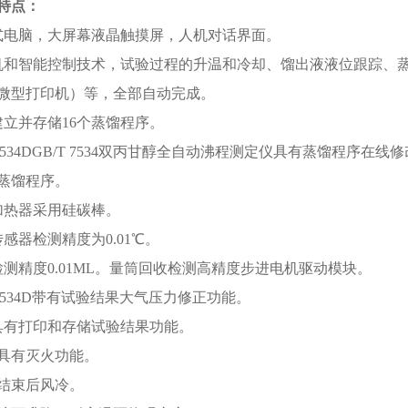
特点：
式电脑，大屏幕液晶触摸屏，人机对话界面。
机和智能控制技术，试验过程的升温和冷却、馏出液液位跟踪、
微型打印机）等，全部自动完成。
建立并存储16个蒸馏程序。
-7534DGB/T 7534双丙甘醇全自动沸程测定仪
具有蒸馏程序在线修
蒸馏程序。
加热器采用硅碳棒。
感器检测精度为0.01℃。
检测精度0.01ML。量筒回收检测高精度步进电机驱动模块。
-7534D带有试验结果大气压力修正功能。
具有打印和存储试验结果功能。
器具有灭火功能。
验结束后风冷。