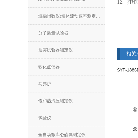
12、打
熔融指数仪(熔体流动速率测定仪)
分子质量试验器
盐雾试验器测定仪
相关
软化点仪器
马弗炉
饱和蒸汽压测定仪
您
试验仪
您
全自动微库仑硫氯测定仪