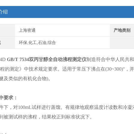
介绍
上海密通
产地类别
域
环保,化工,石油,综合
34D
GB/T 7534双丙甘醇全自动沸程测定仪
制造符合中华人民共和国国
沸程的测定》中技术规定要求。适用于常压下沸点在(30~300)°
醚及类似的有机化合物)。
中要求：
件下，对100mL试样进行蒸馏。有规律地观察温度计读数和冷
到被测试样的沸程，结果校正到标准状况下。