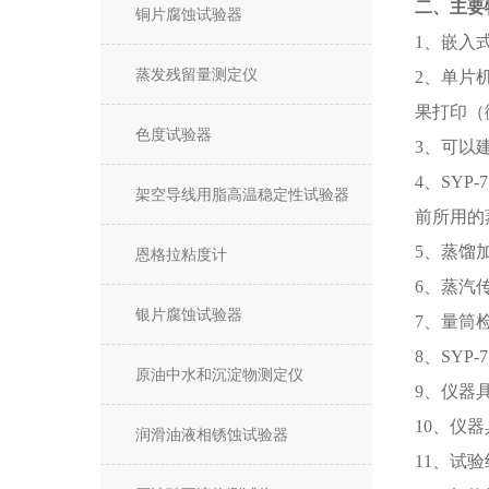
二、主要
铜片腐蚀试验器
1、嵌入
蒸发残留量测定仪
2、单片
果打印（
色度试验器
3、可以
4、SYP
架空导线用脂高温稳定性试验器
前所用的
5、蒸馏
恩格拉粘度计
6、蒸汽传
银片腐蚀试验器
7、量筒
8、SYP
原油中水和沉淀物测定仪
9、仪器
10、仪
润滑油液相锈蚀试验器
11、试