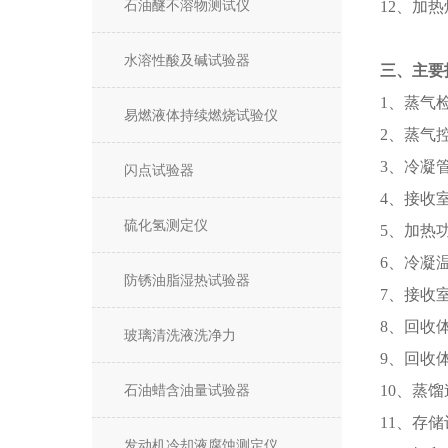
石油醚不溶物测试仪
12、加
水溶性酸及碱试验器
三、主要
1、蒸气检
易燃液体持续燃烧试验仪
2、蒸气控
3、冷凝管
闪点试验器
4、接收室
硫化氢测定仪
5、加热功
6、冷凝温
防锈油脂湿热试验器
7、接收室
8、回收体
玻璃清洗液洗净力
9、回收体
石油蜡含油量试验器
10、蒸馏
11、存储
发动机冷却液腐蚀测定仪