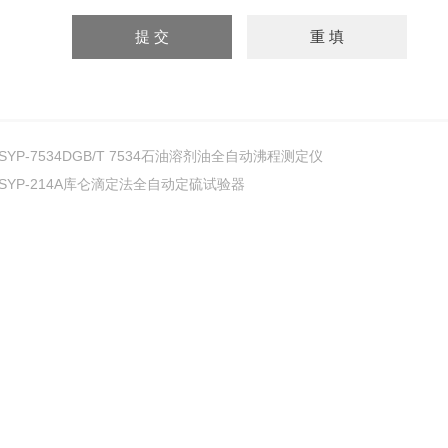
SYP-7534DGB/T 7534石油溶剂油全自动沸程测定仪
SYP-214A库仑滴定法全自动定硫试验器