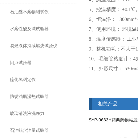
5、控温精度： ±0.1℃
石油醚不溶物测试仪
6、恒温浴： 300m
水溶性酸及碱试验器
7、使用环境： 环境温度
8、温度传感器： 工业
易燃液体持续燃烧试验仪
9、整机功耗：不大于1
10、毛细管粘度计：
闪点试验器
11、外形尺寸： 530㎜×
硫化氢测定仪
防锈油脂湿热试验器
相关产品
玻璃清洗液洗净力
石油蜡含油量试验器