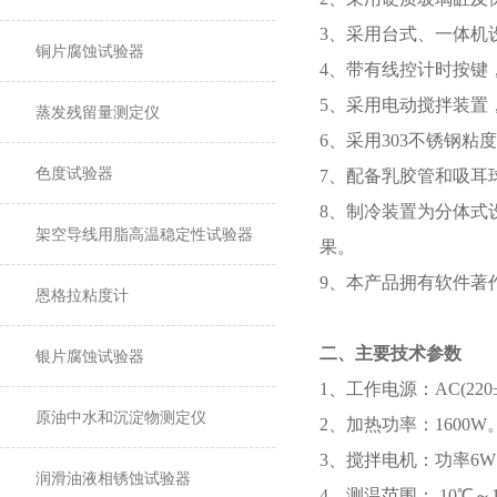
3、采用台式、一体机
铜片腐蚀试验器
4、带有线控计时按键
5、采用电动搅拌装置
蒸发残留量测定仪
6、采用303不锈钢
色度试验器
7、配备乳胶管和吸耳
8、制冷装置为分体式
架空导线用脂高温稳定性试验器
果。
9、本产品拥有软件著作
恩格拉粘度计
二、主要技术参数
银片腐蚀试验器
1、工作电源：AC(220±
原油中水和沉淀物测定仪
2、加热功率：1600W
3、搅拌电机：功率6W；转
润滑油液相锈蚀试验器
4、测温范围： 10℃