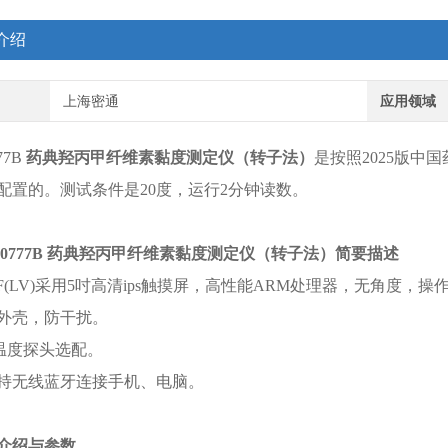
介绍
上海密通
应用领域
77B
药典羟丙甲纤维素黏度测定仪（转子法）
是按照2025版中
配置的。测试条件是20度，运行2分钟读数。
P-0777B 药典羟丙甲纤维素黏度测定仪（转子法）简要描述
J-1F(LV)采用5吋高清ips触摸屏，高性能ARM处理器，无角度，操
属外壳，防干扰。
100温度探头选配。
件支持无线蓝牙连接手机、电脑。
介绍与参数