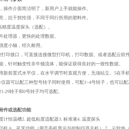
摸屏，操作介面简洁明了，新用户上手就能操作。
属外壳，抗干扰性强，不同于同行所用的塑料件。
100高精度温度探头（选配）。
口芯片处理器，更快的处理数据。
用高强度小轴，经久耐用。
有232打印接口，可直接连接微型打印机，打印数据。或者选配云
时功能，针对触变性非牛顿流体，能保证获得良好的一致性数据。
器采用新前置式水平仪，在水平调节时直观方便，无须站立。5
在手
本型号仪器可以配三种型号转子同时使用，可配1~4号转子，也可以配2
1-29转子和0号转子均可选配。
附件或选配功能
粘度计恒温槽2. 超低粘度适配器3. 标准液4. 温度探头
型打印机 6、蓝牙功能（用于手机显示与控制仪器主机） 7、云软