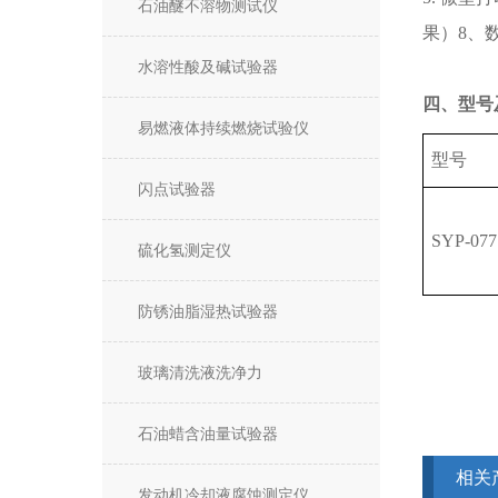
石油醚不溶物测试仪
果）8、
水溶性酸及碱试验器
四、型号
易燃液体持续燃烧试验仪
型号
闪点试验器
SYP-07
硫化氢测定仪
防锈油脂湿热试验器
玻璃清洗液洗净力
石油蜡含油量试验器
相关
发动机冷却液腐蚀测定仪