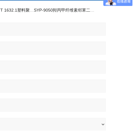
SYP-1632EGB T 1632.1塑料聚合物稀溶液黏度
SYP-9050羟丙甲纤维素邻苯二甲酸酯黏度测定仪