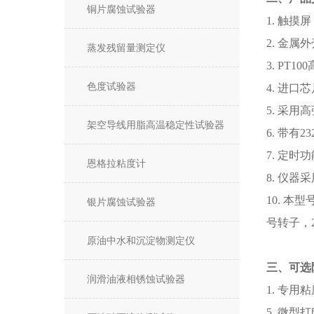
铜片腐蚀试验器
1. 触
2. 金
蒸发残留量测定仪
3. PT
色度试验器
4. 进
5. 采
架空导线用脂高温稳定性试验器
6. 带
7. 定
恩格拉粘度计
8. 仪
10. 
银片腐蚀试验器
号转子，2
原油中水和沉淀物测定仪
三、可选
润滑油液相锈蚀试验器
1. 专用
5. 微