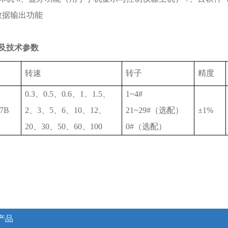
数据输出功能
及技术参数
转速
转子
精度
0.3、0.5、0.6、1、1.5、
1~4#
77B
2、3、5、6、10、12、
21~29#（选配）
±1%
20、30、50、60、100
0#（选配）
产品