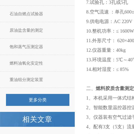
7.试验孔：3孔或5孔
8.空气流速 ：单孔600±9
石油自燃点试验器
9.供电电源：AC 220V 
原油盐含量的测定
10.整机功率：≤ 1600W
11.外形尺寸： 620×400
饱和蒸气压测定器
12.仪器重量：40kg
13.环境温度：5℃～40
燃料油氧化安定性
14.相对湿度：≤ 85%
重油组分测定装置
二、
燃料胶质含量测定
1、本机采用一体式结
更多分类
2、智能数显温控器控
3、仪器装有空气过滤
相关文章
4、配有3支（5支）