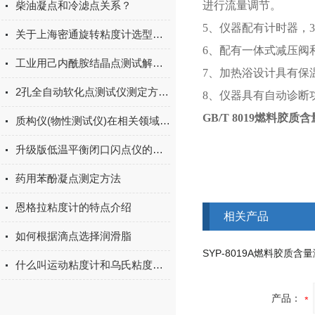
柴油凝点和冷滤点关系？
进行流量调节。
5、仪器配有计时器，
关于上海密通旋转粘度计选型购买注意事项
6、配有一体式减压阀
工业用己内酰胺结晶点测试解决方案
7、加热浴设计具有保
2孔全自动软化点测试仪测定方法介绍
8、仪器具有自动诊断
GB/T 8019燃料胶
质构仪(物性测试仪)在相关领域的应用和TPA操作模式
升级版低温平衡闭口闪点仪的技术参数原理
药用苯酚凝点测定方法
恩格拉粘度计的特点介绍
相关产品
如何根据滴点选择润滑脂
SYP-8019A燃料胶质含
什么叫运动粘度计和乌氏粘度计？
产品：