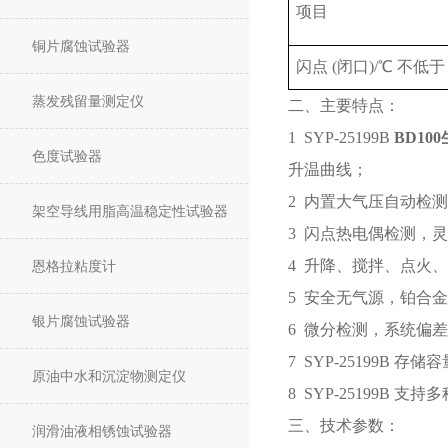
项目
铜片腐蚀试验器
闪点 (闭口)/℃ 不低于
蒸发残留量测定仪
二、主要特点：
1 SYP-25199B
BD1
色度试验器
升温曲线；
2 内置大气压自动检
架空导线用脂高温稳定性试验器
3 闪点热电偶检测，
4 升降、搅拌、点火
恩格拉粘度计
5 安全无气源，铂合
银片腐蚀试验器
6 微分检测，系统偏
7 SYP-25199B
原油中水和沉淀物测定仪
8 SYP-25199
三、技术参数：
润滑油液相锈蚀试验器