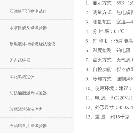
1、显示方式：65K（分
石油醚不溶物测试仪
2、测量方式：热电偶
3、测量范围：室温—40
水溶性酸及碱试验器
4、分 辨 率：0.1℃
5、打 印 机：低耗能
易燃液体持续燃烧试验仪
6、温度检测：铂电阻（P
7、点火方式：无气源
闪点试验器
8、自检功能：仪器故
硫化氢测定仪
9、冷却方式：强制风
10、使用环境：建议：温
防锈油脂湿热试验器
11、电 源：AC220V±1
12、外形尺寸：450X
玻璃清洗液洗净力
13、重 量：约15千克
石油蜡含油量试验器