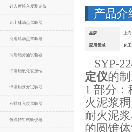
针入度锥入度测定仪
产品介
凡士林滴点试验器
品牌
上海
润滑脂滴点试验器
应用领域
化工
润滑脂分油试验器
SYP-22
润滑脂氧化安定性
定仪
的制
1 部分
润滑脂蒸发试验器
火泥浆稠
石蜡针入度试验器
耐火泥浆
低温转矩试验仪器
的圆锥体