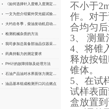
不小于2
《如何选择针入度锥入度测定仪》
作。对于
一文为您介绍紫外荧光硫试验器的优点
大约在冬季，柴油发动机启动困难解析
合均匀后
检测机械杂质的方法
3、 测
我司参加总装备部油品仪器采购并中标
4、将锥
药典持黏力的测定要求
释放按钮
PH计的故障排除及处理方法
锥体。
石油产品油对水界面张力测定法是怎样的
5、在试
油品基本组成检测开口闪点燃点
试样表面
盒放置到