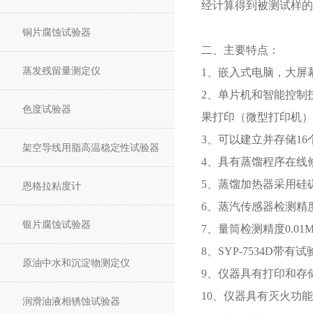
经计算得到被测试样的
铜片腐蚀试验器
二、主要特点：
蒸发残留量测定仪
1、嵌入式电脑，大屏
2、单片机和智能控制
色度试验器
果打印（微型打印机）
3、可以建立并存储1
架空导线用脂高温稳定性试验器
4、具有蒸馏程序在线
5、蒸馏加热器采用硅
恩格拉粘度计
6、蒸汽传感器检测精度
银片腐蚀试验器
7、量筒检测精度0.0
8、SYP-7534D带
原油中水和沉淀物测定仪
9、仪器具有打印和存
10、仪器具有灭火功
润滑油液相锈蚀试验器