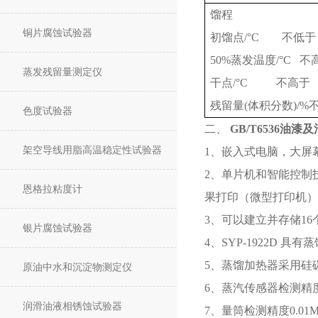
馏程
铜片腐蚀试验器
初馏点/°C 不低于
50%蒸发温度/°C 不
蒸发残留量测定仪
干点/°C 不高于
残留量(体积分数)/%
色度试验器
二、
GB/T6536油
架空导线用脂高温稳定性试验器
1、嵌入式电脑，大屏
2、单片机和智能控制
恩格拉粘度计
果打印（微型打印机）
3、可以建立并存储1
银片腐蚀试验器
4、SYP-1922D
5、蒸馏加热器采用硅
原油中水和沉淀物测定仪
6、蒸汽传感器检测精度
润滑油液相锈蚀试验器
7、量筒检测精度0.0