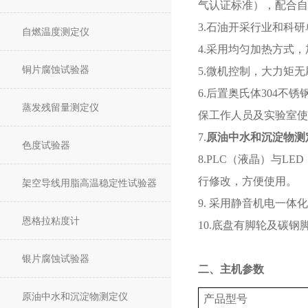
气认证标准），配合自
3.石油开采行业和科
自燃温度测定仪
4.采用均匀加热方式
铜片腐蚀试验器
5.微机控制，大力矩
6.后置奥氏体304
蒸发残留量测定仪
保工作人员及实验室使
7.
原油中水和沉淀物测
色度试验器
8.PLC（液晶）与
行修改，方便使用。
架空导线用脂高温稳定性试验器
9. 采用静音机电一体
恩格拉粘度计
10.底盘有脚轮及碳
银片腐蚀试验器
二、主机参数
原油中水和沉淀物测定仪
产品型号