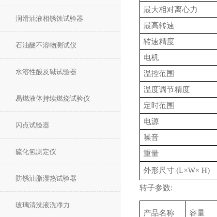
最大相对离心力
润滑油液相锈蚀试验器
最高转速
转速精度
石油醚不溶物测试仪
电机
水溶性酸及碱试验器
温控范围
温度调节精度
易燃液体持续燃烧试验仪
定时范围
电源
闪点试验器
噪音
硫化氢测定仪
重量
外形尺寸 (L×W× H)
防锈油脂湿热试验器
转子参数:
玻璃清洗液洗净力
产品名称
容量