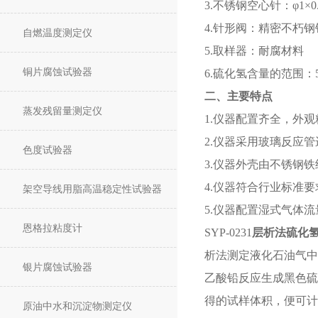
3.不锈钢空心针：φ1×0.
4.针形阀：精密不朽
自燃温度测定仪
5.取样器：耐腐材料
铜片腐蚀试验器
6.硫化氢含量的范围：5～
二、主要特点
蒸发残留量测定仪
1.仪器配置齐全，外
2.仪器采用玻璃反应
色度试验器
3.仪器外壳由不锈钢
4.仪器符合行业标准要
架空导线用脂高温稳定性试验器
5.仪器配置湿式气体
恩格拉粘度计
SYP-0231
层析法硫化
析法测定液化石油气中
银片腐蚀试验器
乙酸铅反应生成黑色硫
得的试样体积，便可计
原油中水和沉淀物测定仪