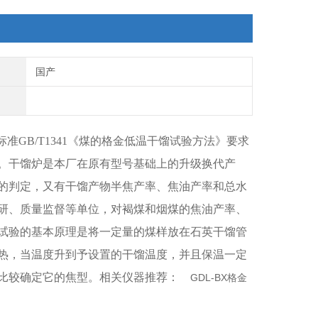
国产
准GB/T1341《煤的格金低温干馏试验方法》要求
。干馏炉是本厂在原有型号基础上的升级换代产
的判定，又有干馏产物半焦产率、焦油产率和总水
研、质量监督等单位，对褐煤和烟煤的焦油产率、
试验的基本原理是将一定量的煤样放在石英干馏管
热，当温度升到予设置的干馏温度，并且保温一定
型比较确定它的焦型。相关仪器推荐：
GDL-BX格金