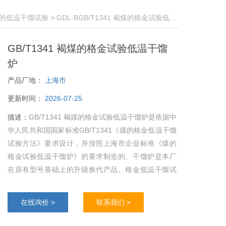
的低温干馏试验
> GDL-BGB/T1341 褐煤的格金试验低温干馏炉
GB/T1341 褐煤的格金试验低温干馏
炉
产品厂地：
上海市
更新时间：
2026-07-25
描述：
GB/T1341 褐煤的格金试验低温干馏炉是依据中
华人民共和国国家标准GB/T1341《煤的格金低温干馏
试验方法》要求设计，并按照上海市企业标准《煤的
格金试验低温干馏炉》的要求制造的。干馏炉是本厂
在原有型号基础上的升级换代产品。格金低温干馏试
验是一个多指标的综合性试验，既有结焦性指标焦型
的判定，又有干馏产物半焦产率、焦油产率和总水产
在线询价 >
联系我们 >
率的测定。