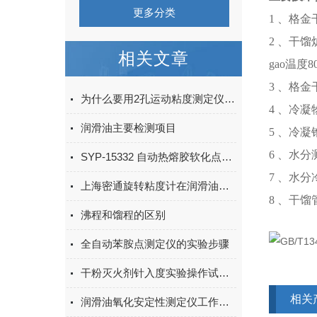
更多分类
1 、格
2 、干馏炉
相关文章
gao温度8
3 、格
为什么要用2孔运动粘度测定仪测粘度
4 、冷
润滑油主要检测项目
5 、冷凝
6 、水分测
SYP-15332 自动热熔胶软化点试验器技术特点
7 、水
上海密通旋转粘度计在润滑油中的应用
8 、干馏
沸程和馏程的区别
全自动苯胺点测定仪的实验步骤
干粉灭火剂针入度实验操作试验步骤
相关
润滑油氧化安定性测定仪工作原理