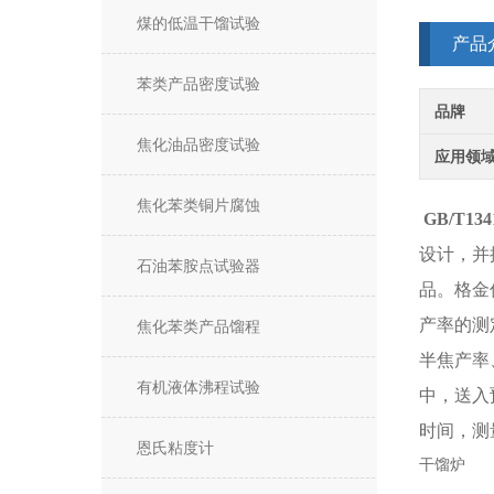
煤的低温干馏试验
产品
苯类产品密度试验
品牌
焦化油品密度试验
应用领
焦化苯类铜片腐蚀
GB/T1
设计，并
石油苯胺点试验器
品。格金
产率的测
焦化苯类产品馏程
半焦产率
有机液体沸程试验
中，送入
时间，测
恩氏粘度计
干馏炉