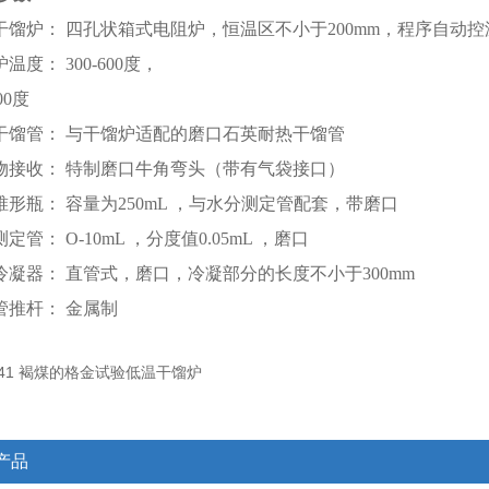
金干馏炉： 四孔状箱式电阻炉，恒温区不小于200mm，程序自动
温度： 300-600度，
00度
金干馏管： 与干馏炉适配的磨口石英耐热干馏管
凝物接收： 特制磨口牛角弯头（带有气袋接口）
锥形瓶： 容量为250mL ，与水分测定管配套，带磨口
定管： O-10mL ，分度值0.05mL ，磨口
分冷凝器： 直管式，磨口，冷凝部分的长度不小于300mm
管推杆： 金属制
产品