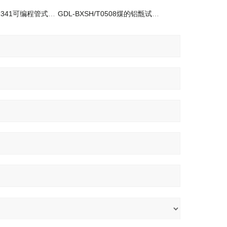
GDL-B-IIGB/T1341可编程管式干馏炉生产厂家
GDL-BXSH/T0508煤的铝甑试验低温干馏炉分析仪器