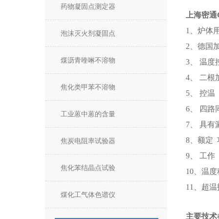
药物凝固点测定器
上海密通
1、炉体
泡沫灭火剂凝固点
2、德国
煤沥青喹啉不溶物
3、 温
4、 二根加
焦化类甲苯不溶物
5、 控温
6、 四路
工业蒽中蒽的含量
7、 具
8、额定 
焦炭电阻率试验器
9、 工作 
焦化苯结晶点试验
10、温
11、超
煤化工气体色谱仪
主要技术