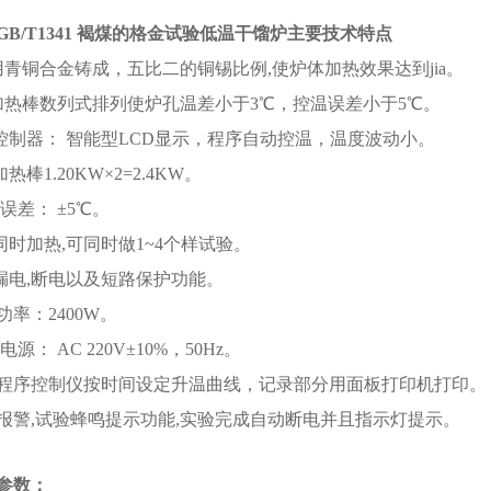
GB/T1341 褐煤的格金试验低温干馏炉主要技术特点
用青铜合金铸成，五比二的铜锡比例,使炉体加热效果达到jia。
加热棒数列式排列使炉孔温差小于3℃，控温误差小于5℃。
度控制器： 智能型LCD显示，程序自动控温，温度波动小。
热棒1.20KW×2=2.4KW。
 误差： ±5℃。
同时加热,可同时做1~4个样试验。
有漏电,断电以及短路保护功能。
功率：2400W。
电源： AC 220V±10%，50Hz。
度程序控制仪按时间设定升温曲线，记录部分用面板打印机打印。
温报警,试验蜂鸣提示功能,实验完成自动断电并且指示灯提示。
参数：