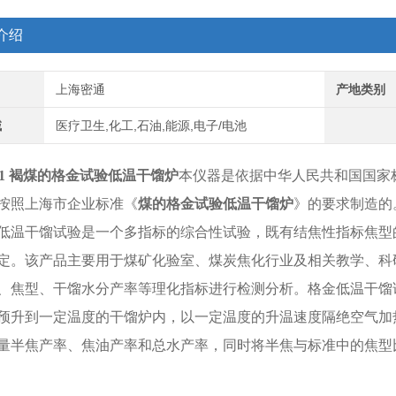
介绍
上海密通
产地类别
域
医疗卫生,化工,石油,能源,电子/电池
341 褐煤的格金试验低温干馏炉
本仪器是依据中华人民共和国国家标
按照上海市企业标准《
煤的格金试验低温干馏炉
》的要求制造的
低温干馏试验是一个多指标的综合性试验，既有结焦性指标焦型
定。该产品主要用于煤矿化验室、煤炭焦化行业及相关教学、科
、焦型、干馏水分产率等理化指标进行检测分析。格金低温干馏
预升到一定温度的干馏炉内，以一定温度的升温速度隔绝空气加
量半焦产率、焦油产率和总水产率，同时将半焦与标准中的焦