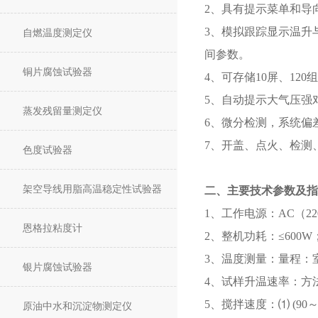
2、具有提示菜单和导
3、模拟跟踪显示温升
自燃温度测定仪
间参数。
铜片腐蚀试验器
4、可存储10屏、120
5、自动提示大气压强
蒸发残留量测定仪
6、微分检测，系统偏
7、开盖、点火、检测
色度试验器
架空导线用脂高温稳定性试验器
二、主要技术参数及指
1、工作电源：AC（220
恩格拉粘度计
2、整机功耗：≤600W
3、温度测量：量程：室
银片腐蚀试验器
4、试样升温速率：方法A：(
5、搅拌速度：⑴ (90
原油中水和沉淀物测定仪