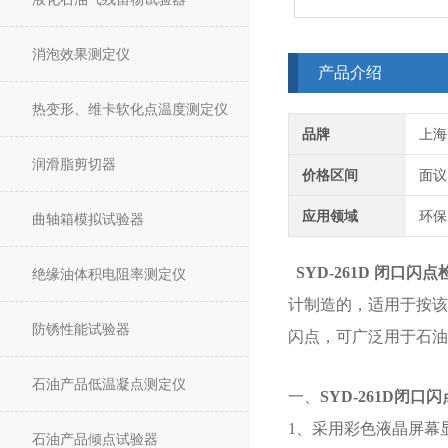
消泡效果测定仪
产品介绍
热变形、维卡软化点温度测定仪
品牌
上海
润滑脂剪切器
价格区间
面议
应用领域
环保
曲轴箱模拟试验器
SYD-261D
闭口闪点
绝缘油体积电阻率测定仪
计制造的，
适用于按该
防锈性能试验器
闪点，
可广泛用于石油
石油产品低温凝点测定仪
一、
SYD-261D
闭口闪
1、采用彩色液晶屏幕
石油产品倾点试验器