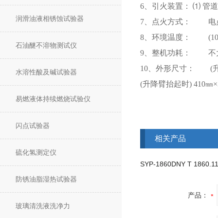
6、引火装置： ⑴ 管
润滑油液相锈蚀试验器
7、点火方式： 电点
8、环境温度： (10
石油醚不溶物测试仪
9、整机功耗： 不大
10、外形尺寸： (升降
水溶性酸及碱试验器
(升降臂抬起时) 410㎜
易燃液体持续燃烧试验仪
闪点试验器
相关产品
硫化氢测定仪
防锈油脂湿热试验器
产品：
玻璃清洗液洗净力