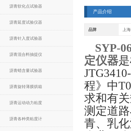
沥青软化点试验器
产品介绍
沥青延度试验仪器
品牌
上海
沥青针入度试验器
SYP-0
沥青混合料抽提仪
定仪器
是
JTG34
沥青蜡含量试验器
程》中T0
沥青旋转薄膜烘箱
求和有关
沥青运动动力粘度
测定道路
沥青各种类粘度计
青、乳化