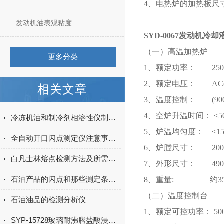
4、电热炉的加热板尺
发动机油表观粘度
SYD-0067发动机
（一）高温加热炉
更多分类
1、额定功率： 250
2、额定电压： AC(22
相关文章
3、温度控制： (900
4、空炉升温时间： ≤50
冷冻机油和制冷剂相溶性仪制冷剂的输入和称取
5、炉温均匀度： ≤1
全自动开口闪点测定仪注意事项与故障排除和解决方法
6、炉膛尺寸： 200㎜
白凡士林熔点检测方法及所需仪器
7、外形尺寸： 490㎜
石油产品的闪点和那些测定条件有关
8、重量: 约3
（二）温度控制台
石油油品的检测分析仪
1、额定可控功率： 50
SYP-15728玻璃耐沸腾盐酸浸蚀测试原理与操作全解析