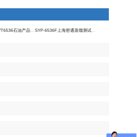
SYD-6536EGB/T6536石油产品自动蒸馏试验器
SYP-6536F上海密通蒸馏测试仪器优质供应商