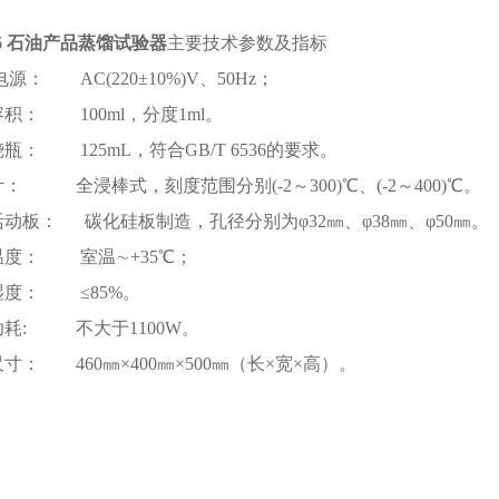
6
石油产品蒸馏试验器
主要技术参数及指标
电源： AC(220±10%)V、50Hz；
积： 100ml，分度1ml。
瓶： 125mL，符合GB/T 6536的要求。
： 全浸棒式，刻度范围分别(-2～300)℃、(-2～400)℃。
活动板： 碳化硅板制造，孔径分别为φ32㎜、φ38㎜、φ50㎜。
温度： 室温∼+35℃；
湿度： ≤85%。
功耗: 不大于1100W。
寸： 460㎜×400㎜×500㎜（长×宽×高）。