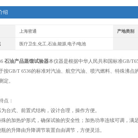
介绍
上海密通
产地类别
域
医疗卫生,化工,石油,能源,电子/电池
36
石油产品蒸馏试验器
本仪器是根据中华人民共和国标准GB/T
于按GB/T 6536的标准对汽油、航空汽油、喷汽燃料、特殊
测定。
特点：
器为台式、前置式结构，设计合理，操作方便。
特殊的加热炉形式，确保试验的安全性；加热功率连续可调，满
烧瓶的升降由升降调节装置自由调节，方便灵活。