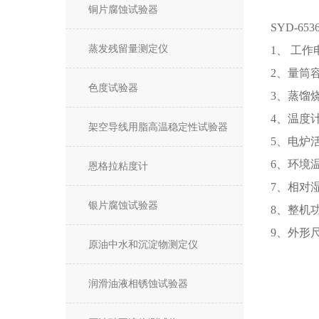
铜片腐蚀试验器
SYD-653
蒸发残留量测定仪
1、 工作
2、量筒容
色度试验器
3、蒸馏烧
4、温度计
架空导线用脂高温稳定性试验器
5、电炉
6、环境
恩格拉粘度计
7、相对
银片腐蚀试验器
8、整机
9、外形尺
原油中水和沉淀物测定仪
润滑油液相锈蚀试验器