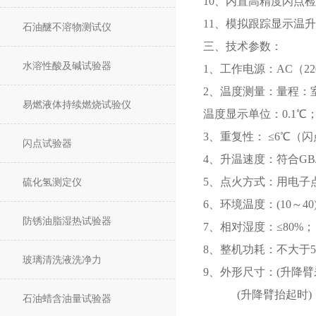
10、内置高精度闪点
11、模拟跟踪显示温
石油醚不溶物测试仪
三、技术参数：
水溶性酸及碱试验器
1、工作电源：AC（220
2、温度测量：量程：室
易燃液体持续燃烧试验仪
温度显示单位：0.1℃
3、重复性： ≤6℃（
闪点试验器
4、升温速度：符合GB/
5、点火方式：用电子
硫化氢测定仪
6、环境温度：(10～40
防锈油脂湿热试验器
7、相对湿度：≤80%；
8、整机功耗：不大于5
玻璃清洗液洗净力
9、外形尺寸：(升降臂未
(升降臂抬起时) 52
石油蜡含油量试验器