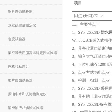
项目
铜片腐蚀试验器
闪点 (开口)/℃ ≥
二、主要特点：
蒸发残留量测定仪
1、SYP-26528D
防水
色度试验器
WindowsCE嵌入式操
2、具备仪器自诊断功
架空导线用脂高温稳定性试验器
3、输入大气压值自动
4、下位机储存120组
恩格拉粘度计
5、点火方式为电点火
银片腐蚀试验器
6、检测，扫划，点火
7、SYP-26528D
原油中水和沉淀物测定仪
8、具有防止着火超温
9、SYP-26528D
润滑油液相锈蚀试验器