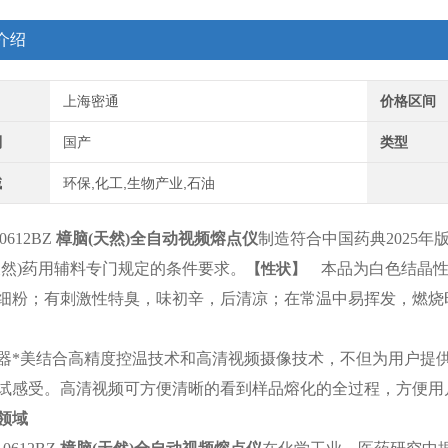
介绍
上海密通
价格区间
别
国产
类型
域
环保,化工,生物产业,石油
-0612BZ
樟脑(天然)全自动视频熔点仪
制造符合中国药典2025年
天然)药用辅料专门规定的条件要求。
【性状】
本品为白色结晶性
细粉；有刺激性特臭，味初辛，后清凉；在常温中易挥发，燃烧
器
*美结合高精度控温技术和高清视频摄像技术，不但为用户提
试感受。高清视频可方便清晰的看到样品熔化的全过程，方便用
领域