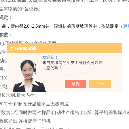
-0612BZ
樟脑(天然)全自动视频熔点仪
在化学工业、医药研究中
晶体物质的*备仪器。
规定：
品，置内径2.0~2.5mm并一端熔封的薄壁玻璃管中，依法测定（
通则
参数
：
1寸电容触摸屏,全中文操作界面
；
p高清摄像头,实时观察样品融化细节
；
欢迎您！
视频及曲线,包括视频回放
；
来自局域网的朋友！有什么可以帮
助您的吗？
用户管理,管理员可添加.删除.授权.及锁定用户
；
置100种实验参数满足客户不同需求
；
成报告,导出PDF格式,内容全面
；
超长录制,超大内存
；
℃-20℃/分钟超宽升温速率且无极调速
；
管数为4,可同时做两种样品,自动生产报告,自动计算平均差和标准
数据导出,连接蓝牙打印机
；