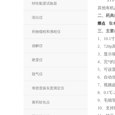
SYP
特性黏度试验器
其他有机
二、药典
溶出仪
熔点
取本
三、主要
药物馏程和沸程仪
1
、
10.
崩解仪
2
、
720
3
、
显示
硬度仪
4
、
完*的
5
、
可设
脱气仪
6
、
自动生
7
、
视频
堆密度振实度测定仪
8
、
0.1
9
、
毛细
膏药软化点
10
、
支持