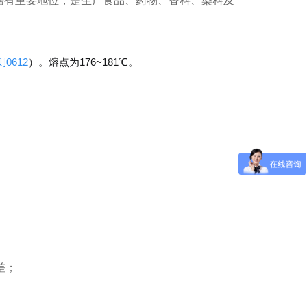
据有重要地位，是生产食品、药物、香料、染料及
0612
）。熔点为176~181℃。
差
；