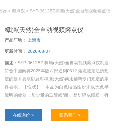
仪器
>
熔点仪
> SYP-0612BZ樟脑(天然)全自动视频熔点仪
樟脑(天然)全自动视频熔点仪
产品厂地：
上海市
更新时间：
2026-08-07
描述：
SYP-0612BZ 樟脑(天然)全自动视频熔点仪制造
符合中国药典2025年版四部通则0612 熔点测定法所规
定的技术要求以及对樟脑(天然)药用辅料专门规定的条
件要求。【性状】 本品为白色结晶性粉末或无色半
透明的硬块，加少量的乙醇或*醚，易研碎成细粉；有
刺激性特臭，味初辛，后清凉；在常温中易挥发，燃
烧时发生黑烟及有光的火焰。专为其软化点测试设
在线询价 >
联系我们 >
计。