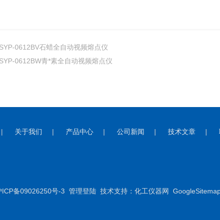
SYP-0612BV石蜡全自动视频熔点仪
SYP-0612BW青*素全自动视频熔点仪
|
关于我们
|
产品中心
|
公司新闻
|
技术文章
|
CP备09026250号-3
管理登陆
技术支持：
化工仪器网
GoogleSitema