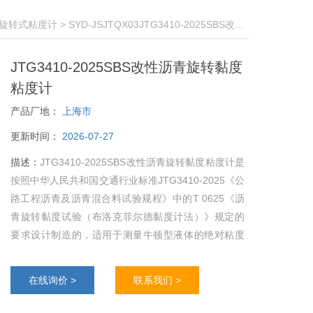
旋转式粘度计
> SYD-JSJTQX03JTG3410-2025SBS改性沥青旋转黏度粘度计
JTG3410-2025SBS改性沥青旋转黏度
粘度计
产品厂地：
上海市
更新时间：
2026-07-27
描述：
JTG3410-2025SBS改性沥青旋转黏度粘度计是
按照中华人民共和国交通行业标准JTG3410-2025《公
路工程沥青及沥青混合料试验规程》中的T 0625《沥
青旋转黏度试验（布洛克菲尔德黏度计法）》规定的
要求设计制造的，适用于测量牛顿型液体的绝对粘度
和非牛顿型液体的表观粘度, 可广泛应用于对沥青高聚
物等各种流体粘度的测量。
在线询价 >
联系我们 >