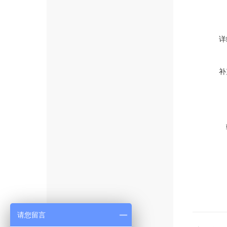
详
补
请您留言