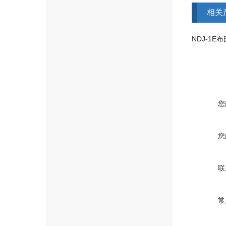
相关
NDJ-1E
您
您
联
常