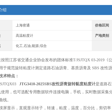
介绍
上海密通
价格区间
类
高温粘度计
产地类别
域
化工,石油,能源,综合
按照江苏省交通企业协会发布的团体标准T/JSJTQX 03-2019
用于规范旋转粘度计测定道路石油沥青、基质沥青及 SBS 改性沥
技术特点：
JSJTQX03
JTG3410-2025SBS改性沥青旋转黏度粘度计
是道路石
机使用，也可选配专用数据软件连接电脑，手机，实时数据采集
曲线。
触摸屏显示，直观显示转子，转速，粘度，温度，百分比，剪切