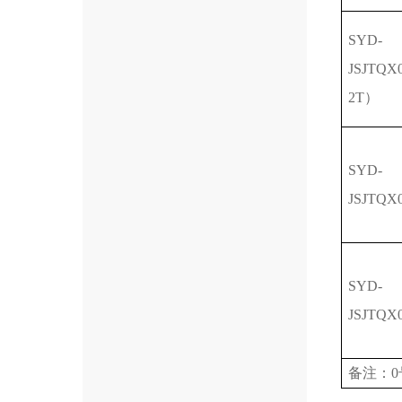
SYD-
JSJTQX
2T）
SYD-
JSJTQX0
SYD-
JSJTQX0
备注：0