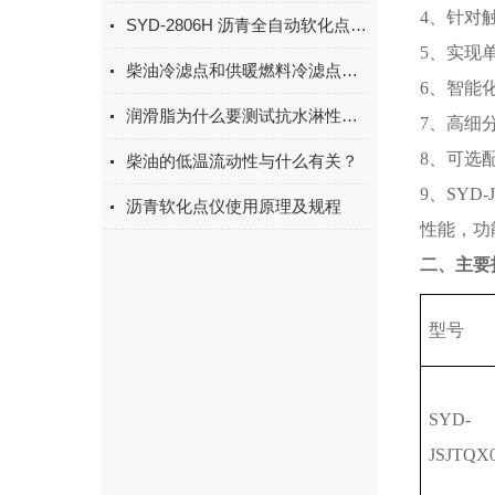
4、针对
SYD-2806H 沥青全自动软化点试验器技术特点
5、实现
柴油冷滤点和供暖燃料冷滤点测定的标准及技术参数
6、智能
润滑脂为什么要测试抗水淋性这个指标？
7、高细
8、可选
柴油的低温流动性与什么有关？
9、SYD-
沥青软化点仪使用原理及规程
性能，功
二、主要
型号
SYD-
JSJTQX0