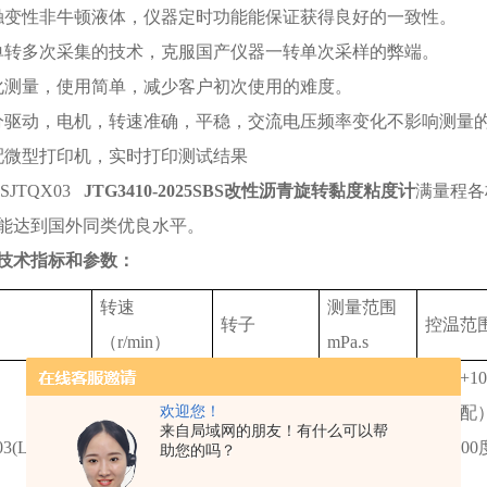
触变性非牛顿液体，仪器定时功能能保证获得良好的一致性。
单转多次采集的技术，克服国产仪器一转单次采样的弊端。
化测量，使用简单，减少客户初次使用的难度。
分驱动，电机，转速准确，平稳，交流电压频率变化不影响测量
配微型打印机，实时打印测试结果
JSJTQX03
JTG3410-2025SBS改性沥青旋转黏度粘度计
满量程各
能达到国外同类优良水平。
技术指标和参数：
转速
测量范围
转子
控温范
（r/min）
mPa.s
室温+10
0.1-200无级
欢迎您！
18、25、
（标配）
调速
1-4.8M
来自局域网的朋友！有什么可以帮
3(LV-2T)
31、34号
度~30
助您的吗？
有2000种转速
制）