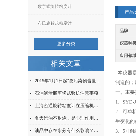
数字式旋转粘度计
产品
布氏旋转式粘度计
品牌
仪器种
更多分类
应用领
相关文章
本仪器是
2019年1月1日起“总污染物含量”成为车用柴油必检指标
制造的；
一、主要
石油润滑脂剪切试验机注意事项
1、SYD-
上海密通旋转粘度计在压缩机油中的应用
2、可单
夏天汽油不耐烧，是心理作用还是？
生变化的
油品中存在水分有什么影响？怎么检测微量水分的测定
3、5寸