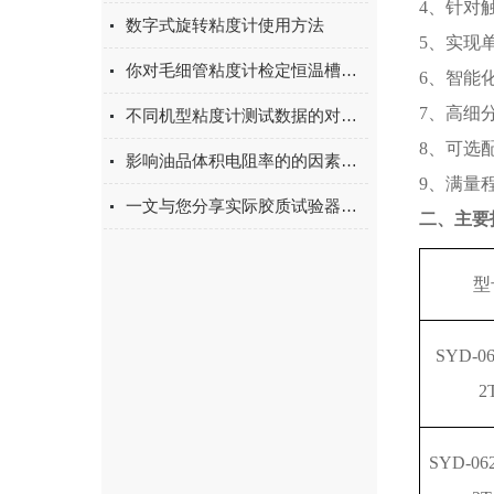
4、针对
数字式旋转粘度计使用方法
5、实现
你对毛细管粘度计检定恒温槽了解吗
6、智能
7、高细
不同机型粘度计测试数据的对比说明
8、可选
影响油品体积电阻率的的因素有哪些
9、满量
一文与您分享实际胶质试验器的常见故障相应解决方法
二、
主要
型
SYD-06
2
SYD-06