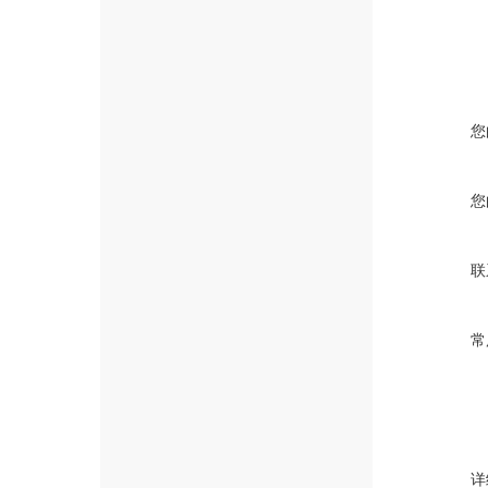
您
您
联
常
详