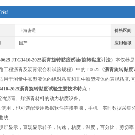
介绍
上海密通
价格区间
别
国产
应用领域
-0625
JTG3410-2025沥青旋转黏度试验
(旋转黏度计法）
本仪器是
公路工程沥青及沥青混合料试验规程》中的T 0625《
沥青旋转黏度
适用于测量牛顿型液体的绝对粘度和非牛顿型液体的表观粘度, 
3410-2025沥青旋转黏度试验
主要技术特点
：
石油沥青、煤沥青材料的动力粘度设备。
机使用，也可选配专用数据软件连接电脑，手机，实时数据采集
曲线。
触摸屏显示，直观显示转子，转速，粘度，温度，百分比，剪切