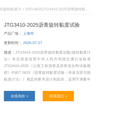
式旋转粘度计
> SYD-0625JTG3410-2025沥青旋转黏度试验
JTG3410-2025沥青旋转黏度试验
产品厂地：
上海市
更新时间：
2026-07-27
描述：
JTG3410-2025沥青旋转黏度试验(旋转黏度计
法）本仪器是按照中华人民共和国交通行业标准
JTG3410-2025《公路工程沥青及沥青混合料试验规
程》中的T 0625《沥青旋转黏度试验（布洛克菲尔德
黏度计法）》规定的要求设计制造的，适用于测量牛
顿型液体的绝对粘度和非牛顿型液体的表观粘度, 可广
泛应用于对沥青高聚物等各种流体粘度的测量。
在线询价 >
联系我们 >