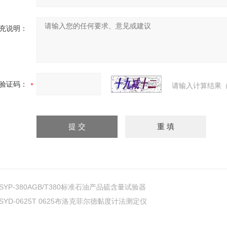
充说明：
验证码：
请输入计算结果（
SYP-380AGB/T380标准石油产品硫含量试验器
SYD-0625T 0625布洛克菲尔德黏度计法测定仪