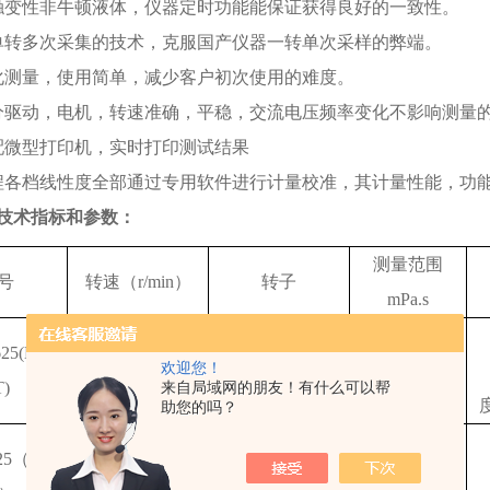
触变性非牛顿液体，仪器定时功能能保证获得良好的一致性。
单转多次采集的技术，克服国产仪器一转单次采样的弊端。
化测量，使用简单，减少客户初次使用的难度。
分驱动，电机，转速准确，平稳，交流电压频率变化不影响测量
配微型打印机，实时打印测试结果
程各档线性度全部通过专用软件进行计量校准，其计量性能，功
技术指标和参数
：
测量范围
号
转速（
r/min）
转子
mPa.s
25(LV-
0.1-200无级调速
18、25、31、34
欢迎您！
1-4.8M
来自局域网的朋友！有什么可以帮
T)
有
2000种转速
号
助您的吗？
25
（
RV-
0.1-200无级调速
21、27、28、29
3.2-10M