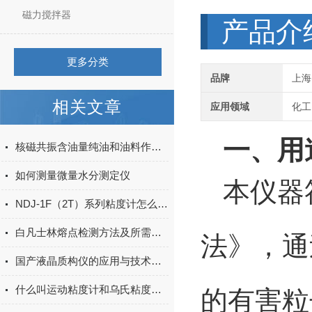
磁力搅拌器
产品介
更多分类
品牌
上海
相关文章
应用领域
化工
一、用
核磁共振含油量纯油和油料作物标样制作
如何测量微量水分测定仪
本仪器
NDJ-1F（2T）系列粘度计怎么选型
白凡士林熔点检测方法及所需仪器
法》，通
国产液晶质构仪的应用与技术参数
什么叫运动粘度计和乌氏粘度计？
的有害粒