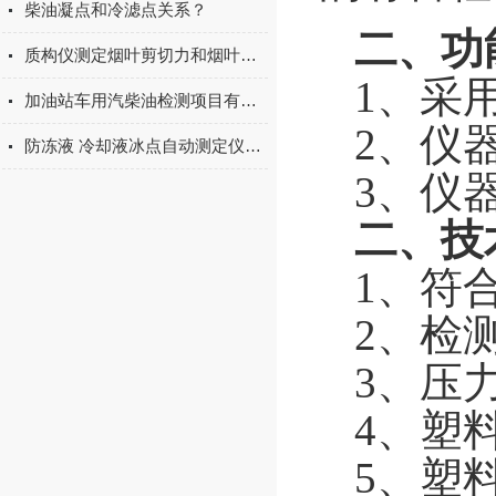
柴油凝点和冷滤点关系？
二、功
质构仪测定烟叶剪切力和烟叶粘附力的操作方法
1、采
加油站车用汽柴油检测项目有哪些
2、仪
防冻液 冷却液冰点自动测定仪参数原理
3、仪
二、技
1、符合
2、检
3、压力
4、塑
5、塑料