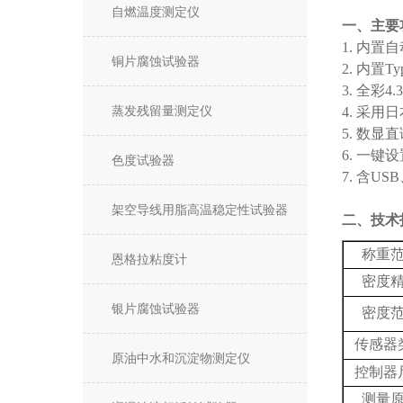
自燃温度测定仪
一、主要
1. 内
铜片腐蚀试验器
2. 内
3. 全
蒸发残留量测定仪
4. 采
5. 数
6. 一
色度试验器
7.
含
USB
架空导线用脂高温稳定性试验器
二、技术
称重
恩格拉粘度计
密度
银片腐蚀试验器
密度
传感器
原油中水和沉淀物测定仪
控制器
测量