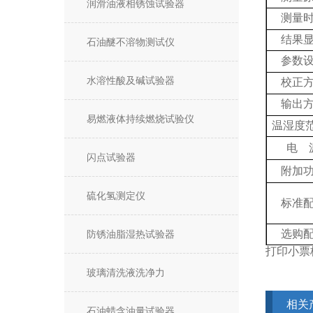
润滑油液相锈蚀试验器
测量
结果
石油醚不溶物测试仪
参数
水溶性酸及碱试验器
校正
输出
易燃液体持续燃烧试验仪
温湿度
电
闪点试验器
附加
硫化氢测定仪
标准
选购
防锈油脂湿热试验器
打印小票
玻璃清洗液洗净力
相关
石油蜡含油量试验器