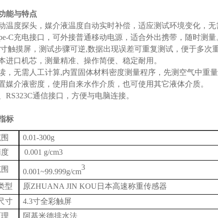
功能与特点
置自动温度探头，媒介液温度自动实时补偿，适应测试环境变化，
置Type-C充电接口，可外接普通移动电源，适合外出携带，随时测量
彩4.3寸触摸屏，测试步骤可逆,数据出现误差可重复测试，便于多
用日本进口机芯，测量精准、操作简便、稳定耐用。
显直读，无需人工计算,内置固体材料密度测量程序，先测空气中
键设置媒介液密度，使用自来
水作介质，也可使用其它液体介质。
、
RS323C
通信接口，方便与电脑连接。
指标
范围
0.01-300g
精度
0.001 g/cm3
3
范围
0.001~99.999g/cm
类型
原ZHUANA JIN KOU日本高速称重传感器
尺寸
4.3
寸全彩触屏
原理
阿基米德排水法