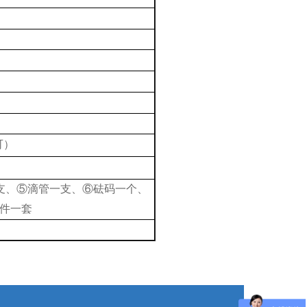
可）
支、⑤滴管一支、⑥砝码一个、
件一套