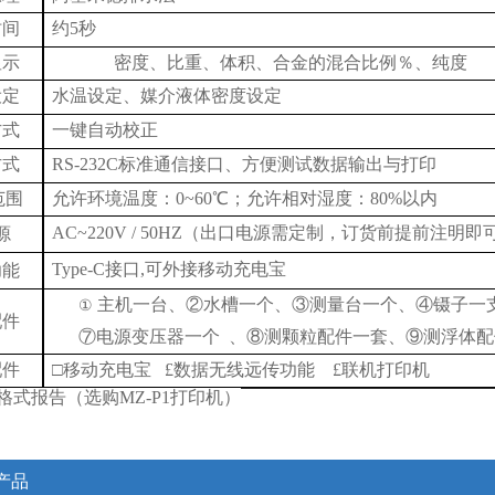
时间
约
5
秒
显示
密度、比重、体积、合金的混合比例％、纯度
设定
水温设定、媒介液体密度设定
方式
一键自动校正
方式
RS-232C
标准通信接口、方便测试数据输出与打印
范围
允许环境温度：
0~60
℃；允许相对湿度：
80%
以内
AC~220V / 50HZ
（出口电源需定制，订货前提前注明即
源
Type-C
接口
,
可外接移动充电宝
功能
主机一台、
②水槽一个、③测量台一个、④镊子一
①
配件
⑦电源变压器一个
、
⑧测颗粒配件一套、⑨测浮体配
配件
□
移动充电宝
£
数据无线远传功能
£
联机打印机
格式报告（选购
MZ-P1打印机）
产品