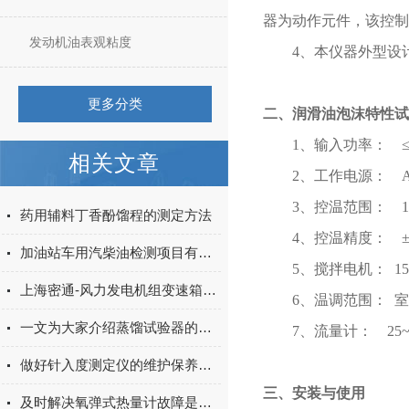
器为动作元件，该控制
发动机油表观粘度
4
、本仪器外型设
更多分类
二、
润滑油泡沫特性试
1
、输入功率： 
相关文章
2
、工作电源：
3
、控温范围：
1
药用辅料丁香酚馏程的测定方法
4
、控温精度： 
加油站车用汽柴油检测项目有哪些
5
、搅拌电机：
1
上海密通-风力发电机组变速箱齿轮油仪器价目表
6
、温调范围： 
一文为大家介绍蒸馏试验器的工艺原理
7
、流量计：
25~
做好针入度测定仪的维护保养工作才能确保正常运行
三、安装与使用
及时解决氧弹式热量计故障是保障长期准确测量的关键