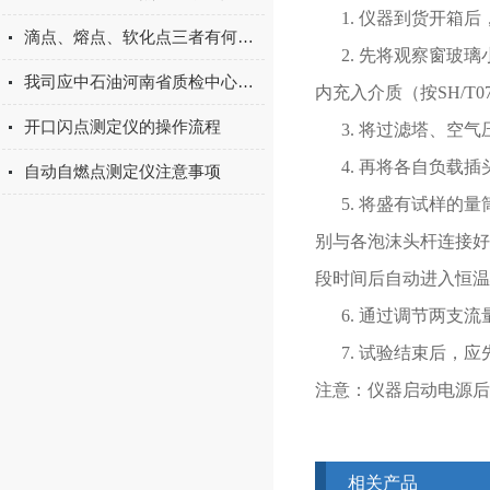
1. 仪器到货开
滴点、熔点、软化点三者有何区别
2. 先将观察窗玻
我司应中石油河南省质检中心邀请对其化验员进行培训
内充入介质（按
SH/T0
开口闪点测定仪的操作流程
3. 将过滤塔、空
4. 再将各自负载
自动自燃点测定仪注意事项
5. 将盛有试样
别与各泡沫头杆连接好
段时间后自动进入恒温
6. 通过调节两支
7. 试验结束后，
注意：仪器启动电源后
相关产品