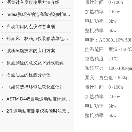
沥青针入度仪使用方法介绍
累计时间：0~100h
加热功率：2.6kw
mdea脱碳液的泡高和消泡时间测定
电机功率：3kw
自动闭口闪点仪注意事项
整机功率：6kw
药膏凡士林滴点仪装箱清单包含哪些
电源：AC380±10% 50
控温范围：室温~150℃
减压蒸馏技术的应用方案
控温精度：±1℃
原油测硫的意义及 X射线测硫仪的测量原理
系统压力：100~106kpa
石油油品的检测分析仪
泵入口真空度：6.8kpa（
《如何选择环球法软化点仪》
累计时间：0~100h
加热功率：2.6kw
ASTM D445自动运动粘度计测量方式
电机功率：3kw
2孔运动粘度测定仪实验时注意事项
整机功率：6kw