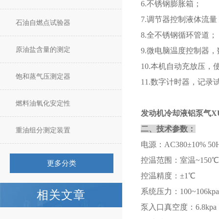
6.不锈钢膨胀箱；
7.调节器控制液体流量
石油自燃点试验器
8.全不锈钢循环管道；
原油盐含量的测定
9.微电脑温度控制器，
10.本机自动充放压，使
饱和蒸气压测定器
11.数字计时器，记
燃料油氧化安定性
发动机
冷却液铝泵气X
二、技术参数：
重油组分测定装置
电源：AC380±10% 50
控温范围：室温~150℃
更多分类
控温精度：±1℃
系统压力：100~106kpa
相关文章
泵入口真空度：6.8kpa（