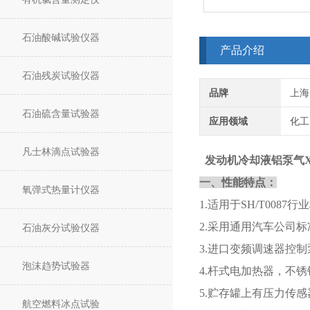
石油酸碱试验仪器
产品介绍
石油残炭试验仪器
品牌
上海
石油硫含量试验器
应用领域
化工
凡士林滴点试验器
发动机
冷却液铝泵气
一、性能特点：
氧弹式热量计仪器
1.适用于SH/T0087行业
2.采用通用汽车公司
石油灰分试验仪器
3.进口变频调速器控制泵转
泡沫趋势试验器
4.杆式电加热器，不
5.贮存罐上有压力传
航空燃料冰点试验