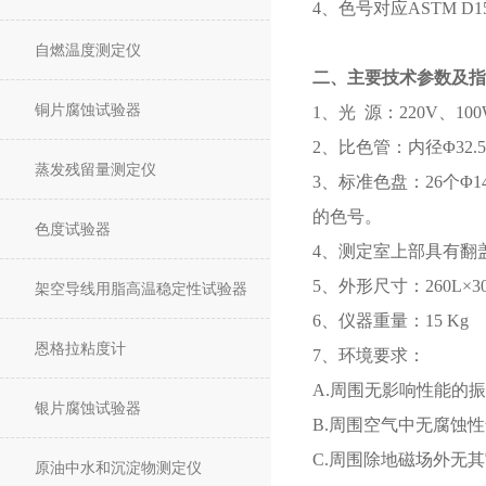
4、色号对应ASTM D15
自燃温度测定仪
二、主要技术参数及指
铜片腐蚀试验器
1、光 源：220V、1
2、比色管：内径Φ32.5
蒸发残留量测定仪
3、标准色盘：26个Φ
的色号。
色度试验器
4、测定室上部具有翻
5、外形尺寸：260L×3
架空导线用脂高温稳定性试验器
6、仪器重量：15 Kg
恩格拉粘度计
7、环境要求：
A.周围无影响性能的
银片腐蚀试验器
B.周围空气中无腐蚀
C.周围除地磁场外无
原油中水和沉淀物测定仪