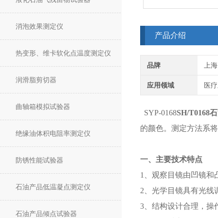
消泡效果测定仪
产品介绍
热变形、维卡软化点温度测定仪
品牌
上海
润滑脂剪切器
应用领域
医疗
曲轴箱模拟试验器
SYP-0168
SH/T01
的颜色。测定方法系将
绝缘油体积电阻率测定仪
一、主要技术特点
防锈性能试验器
1、观察目镜由凹镜和
石油产品低温凝点测定仪
2、光学目镜具有光线
3、结构设计合理，操
石油产品倾点试验器