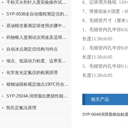
干粉灭火剂针入度实验操作试验步骤
6、记录用方格纸 110×
7、弹簧组
强度：6
最大
SYP-6536全自动馏程测定仪的操作使用流程！
8、毛细管尺寸（厘米
原油蜡含量测定得使用步骤中吸附装置得使用
1、毛细管内孔半径0.025
药物锥入度测试仪用途及适用范围
长度11.50±0.05
2、毛细管内孔半径0.05±
自动冰点测定仪结构与特点
长度11.50±0.05
倾点、低温动力粘度、边界泵送三者的区别
3、毛细管内孔半径0.1±
化学发光定氮仪的检测原理
长度11.50±0.05
植物油国标规定烟点190℃符合中餐烹饪需求
SYP-2924A 润滑脂抗磨损性能测定仪的使用步骤、注意事项及相关说明
相关产品
凯氏定氮法原理