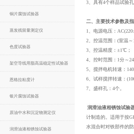
3、具有4个样品试验
铜片腐蚀试验器
二、主要技术参数及指
蒸发残留量测定仪
1、电源电压：AC(220±
2、控温范围：(室温～1
色度试验器
3、控温精度：±1℃；
4、控时范围：1分～2
架空导线用脂高温稳定性试验器
5、搅拌电机转速：1400
6、试样搅拌转速：(1000±
恩格拉粘度计
7、盛样孔：4个。
银片腐蚀试验器
润滑油液相锈蚀试验
原油中水和沉淀物测定仪
计制造的。适用于按GB
水混合时对铁部件的防
润滑油液相锈蚀试验器