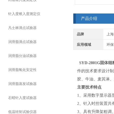
针入度锥入度测定仪
产品介绍
凡士林滴点试验器
品牌
上海
润滑脂滴点试验器
应用领域
环保
润滑脂分油试验器
SYD-2801G
固体细
润滑脂氧化安定性
件的技术要求设计制
胶、牛油、麦其淋、
润滑脂蒸发试验器
主要技术特点
1、采用数字显示器
石蜡针入度试验器
2、针入时控装置共
3、具有升降架粗调
低温转矩试验仪器