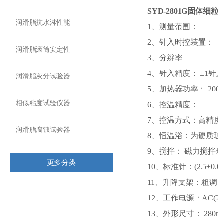
SYD-2801G
固体细
润滑脂抗水淋性能
1、测量范围： (0
2、针入时控装置： 
润滑脂滚筒安定性
3、分辨率 0.
4、针入精度： ±1
润滑脂灰分试验器
5、加热器功率： 20
相似粘度试验仪器
6、控温精度： (2
7、控温方式：高精
润滑脂腐蚀试验器
8、恒温浴：为硬质
9、搅拌： 磁力搅
更多分类
10、标准针：(2.5±0.0
11、升降支架：粗
相关文章
12、工作电源：AC(2
13、外形尺寸： 280