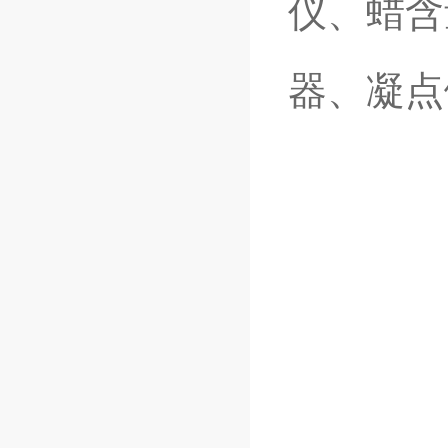
仪、蜡含
器、凝点