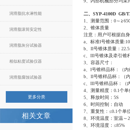
9、内部机械部分均采
润滑脂抗水淋性能
二、SYP-4100D G
1、测量范围：0～≧650
2、锥体质量
润滑脂滚筒安定性
注意：用户可根据自身
a、标准
I号锥
体质量
:1
润滑脂灰分试验器
b、
II号
锥体质量：
22
c、III号锥体及牵引锥杆质
相似粘度试验仪器
3、容器尺寸：
a、I号锥样品杯：（内径75
b、II号锥样品杯：（内径38
润滑脂腐蚀试验器
c、III号锥样品杯：（内径
4、测量精度：0.1个单位(
更多分类
5、释放时间：5S
6、时间控制：自动
7、重复性：≤0.1个单位(
相关文章
8、环境温度：室温～2
9、环境湿度：≤85%