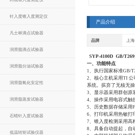
针入度锥入度测定仪
产品介绍
凡士林滴点试验器
品牌
上海
润滑脂滴点试验器
SYP-4100D GB/
一、功能特点
润滑脂分油试验器
1、执行国家标准GB
2、核心主机采用TI 公司A
润滑脂氧化安定性
系统。摈弃了无核无操
3、显示器采用群创原装
润滑脂蒸发试验器
4、操作采用电容式触
5、历史数据存储采用F
6、打印机采用热敏打
石蜡针入度试验器
7、锥入度检测采用高
8、具备自动提起，自
低温转矩试验仪器