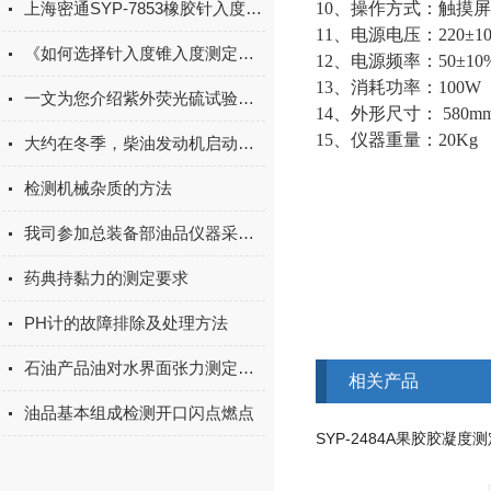
上海密通SYP-7853橡胶针入度锥入度测定仪试验步骤
10、操作方式：触摸
11、电源电压：220±10
《如何选择针入度锥入度测定仪》
12、电源频率：50±10%
13、消耗功率：100W
一文为您介绍紫外荧光硫试验器的优点
14、外形尺寸： 580m
15、仪器重量：20Kg
大约在冬季，柴油发动机启动困难解析
检测机械杂质的方法
我司参加总装备部油品仪器采购并中标
药典持黏力的测定要求
PH计的故障排除及处理方法
石油产品油对水界面张力测定法是怎样的
相关产品
油品基本组成检测开口闪点燃点